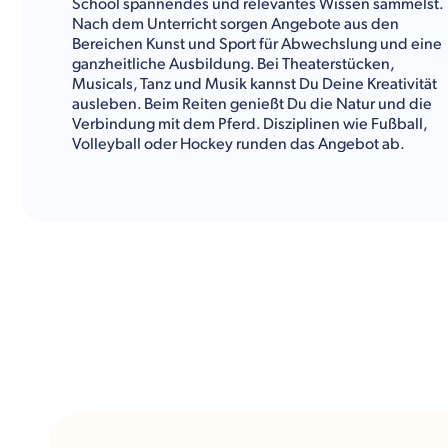
School spannendes und relevantes Wissen sammelst.
Nach dem Unterricht sorgen Angebote aus den
Bereichen Kunst und Sport für Abwechslung und eine
ganzheitliche Ausbildung. Bei Theaterstücken,
Musicals, Tanz und Musik kannst Du Deine Kreativität
ausleben. Beim Reiten genießt Du die Natur und die
Verbindung mit dem Pferd. Disziplinen wie Fußball,
Volleyball oder Hockey runden das Angebot ab.
Weitere Vielfalt und unvergessliche Ausflugsziele
erwarten Dich ringsum den Campus. Die Garrison
Forest School liegt am idyllischen Rand der
Metropole Baltimore. Die ehemals bedeutende
Hafenstadt wird Dich mit ihrem einzigartigen Flair
verzaubern. Noch tiefere Einblicke in die Kultur und
die Geschichte des Landes bekommst Du bei einem
Ausflug in die Hauptstadt der
USA
. Nach nur 2
Stunden Zugfahrt erreichst Du Washington, D.C. So
erlebst Du die abwechslungsreichen Facetten von
Amerika.
Kulturwerke Deutschland gibt Dir im Folgenden einen
Überblick über das Fächerangebot, die
Freizeitaktivitäten und alle sonstigen Informationen