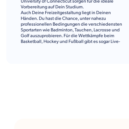
University of Connecticut sorgen für die ideale
Vorbereitung auf Dein Studium.
Auch Deine Freizeitgestaltung liegt in Deinen
Händen. Du hast die Chance, unter nahezu
professionellen Bedingungen die verschiedensten
Sportarten wie Badminton, Tauchen, Lacrosse und
Golf auszuprobieren. Für die Wettkämpfe beim
Basketball, Hockey und Fußball gibt es sogar Live-
Übertragungen. So können auch Freund:innen und
Familie an Deinen Erlebnissen bei Deinem
Auslandsjahr
in den USA teilnehmen. Regelmäßige
zusätzliche Angebote und Events runden das
abwechslungsreiche Angebot an der Miss Porter's
School ab.
Neben den schuleigenen Highlights begeistert die
Miss Porter's School auch durch die erstklassige Lage.
Die Schule befindet sich am ländlichen Stadtrand von
Hartford mit rund 120.000 Einwohner:innen. In
weniger als 200 Kilometer Entfernung liegen die
Zentren der beiden Weltmetropolen Boston und New
York. So erlebst Du garantiert ein unvergessliches
Auslandsjahr in den
USA
.