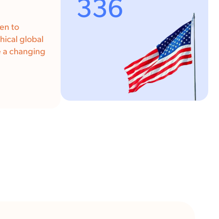
336
en to
hical global
e a changing