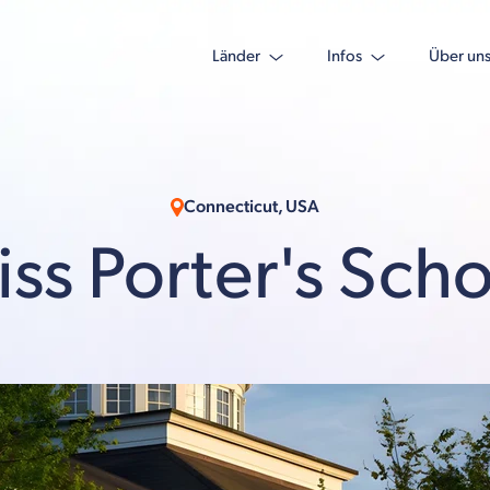
Länder
Infos
Über un
Connecticut, USA
ss Porter's Sch