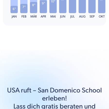
10°
9°
8°
7°
6°
JAN
FEB
MÄR
APR
MAI
JUN
JUL
AUG
SEP
OKT
USA
ruft –
San Domenico School
erleben!
Lass dich gratis beraten und