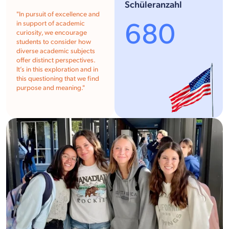
Schüleranzahl
"In pursuit of excellence and
680
in support of academic
curiosity, we encourage
students to consider how
diverse academic subjects
offer distinct perspectives.
It’s in this exploration and in
this questioning that we find
purpose and meaning."