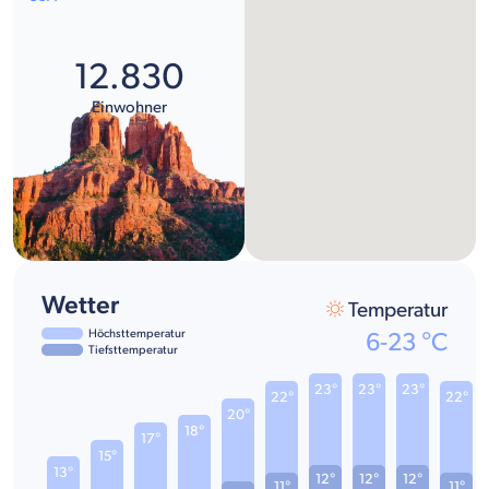
12.830
Einwohner
Wetter
Temperatur
Höchsttemperatur
6
-
23
°C
Tiefsttemperatur
23°
23°
23°
22°
22°
20°
18°
17°
15°
13°
12°
12°
12°
11°
11°