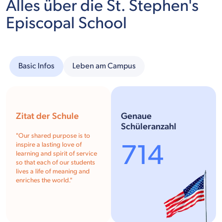
Alles über die St. Stephen's
Episcopal School
Basic Infos
Leben am Campus
Zitat der Schule
Genaue
Schüleranzahl
"Our shared purpose is to
714
inspire a lasting love of
learning and spirit of service
so that each of our students
lives a life of meaning and
enriches the world."