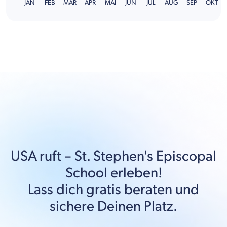
JAN
FEB
MÄR
APR
MAI
JUN
JUL
AUG
SEP
OKT
USA
ruft –
St. Stephen's Episcopal
School
erleben!
Lass dich gratis beraten und
sichere Deinen Platz.