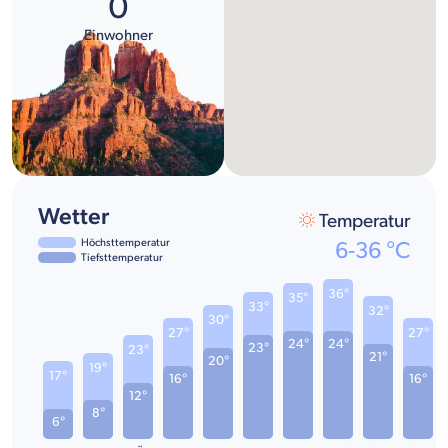
0
Einwohner
Wetter
Temperatur
Höchsttemperatur
6
-
36
°C
Tiefsttemperatur
36°
35°
33°
32°
30°
27°
27°
24°
24°
23°
23°
21°
20°
19°
17°
16°
16°
12°
8°
6°