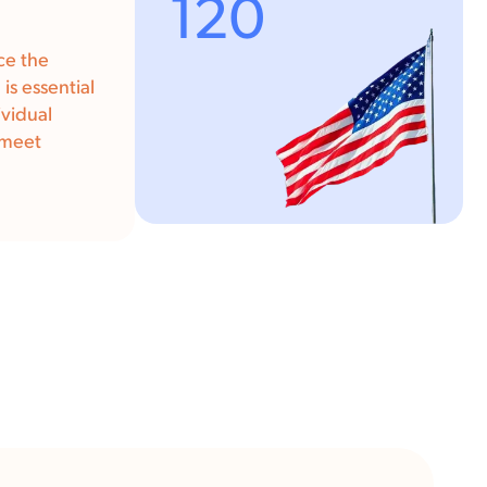
120
ce the
is essential
ividual
 meet