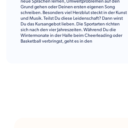
neue Sprachen lernen, Umweltproblemen auf den
Grund gehen oder Deinen ersten eigenen Song
schreiben. Besonders viel Herzblut steckt in der Kunst
und Musik. Teilst Du diese Leidenschaft? Dann wirst
Du das Kursangebot lieben. Die Sportarten richten
sich nach den vier Jahreszeiten. Während Du die
Wintermonate in der Halle beim Cheerleading oder
Basketball verbringst, geht es in den
Sommermonaten zum Volleyball, Lacrosse oder
Tennis an die frische Luft. Daneben hast Du ganzjährig
die Option, den Theater-Club, das Model UN, das
Jahrbuch-Team sowie den Chor mit Deinem
Engagement zu begeistern. Begeistern wird Dich die
Lage der Schule, denn neben Dir kommen rund 30 %
der Schüler:innen für ihr
Auslandsjahr
nach Colora,
um sowohl New York City als auch Washington, D.C.
zu entdecken.
Bist Du bereit, zwei der Weltmetropolen
kennenzulernen? Nachfolgend gibt Dir Kulturwerke
Deutschland weitere spannende Informationen zum
Fächer- und Freizeitangebot der West Nottingham
Academy.