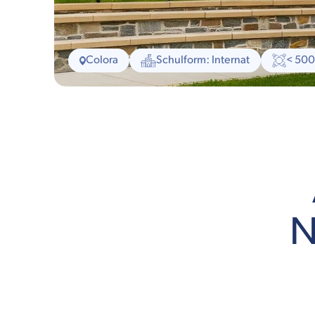
Colora
Schulform: Internat
< 500
N