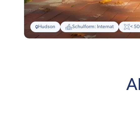
Hudson
Schulform: Internat
< 5
A