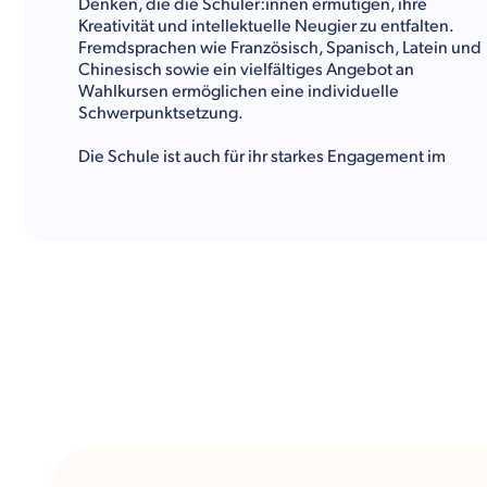
Denken, die die Schüler:innen ermutigen, ihre
Kreativität und intellektuelle Neugier zu entfalten.
Fremdsprachen wie Französisch, Spanisch, Latein und
Chinesisch sowie ein vielfältiges Angebot an
Wahlkursen ermöglichen eine individuelle
Schwerpunktsetzung.
Die Schule ist auch für ihr starkes Engagement im
Bereich der Naturwissenschaften und Technik
bekannt. Mit modern ausgestatteten Laboren,
praxisorientierten Projekten und einer engen
Verbindung zu führenden Universitäten fördert die
Western Reserve Academy die wissenschaftliche
Exzellenz ihrer Schüler:innen.
Sport spielt eine zentrale Rolle im Schulleben: Neben
traditionellen Mannschaftssportarten wie Fußball,
Basketball, Lacrosse und Feldhockey bietet die
Academy ein breites Spektrum an Aktivitäten, die
Teamgeist, Disziplin und Ausdauer stärken. Auch
Fechten, Volleyball, ESports und Lacrosse wird
angeboten. Durch die Teilnahme an regionalen und
nationalen Wettbewerben entwickeln die