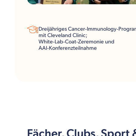
Dreijähriges Cancer‑Immunology‑Progr
mit Cleveland Clinic;
White‑Lab‑Coat‑Zeremonie und
AAI‑Konferenzteilnahme
Fächer, Clubs, Sport