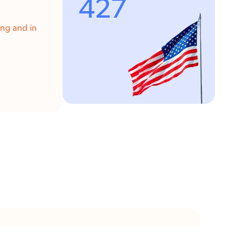
427
ing and in