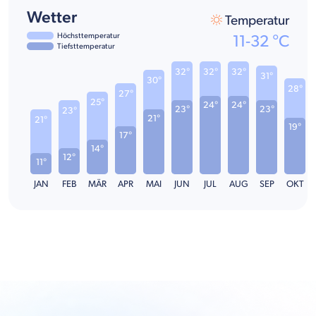
Wetter
Temperatur
Höchsttemperatur
11
-
32
°C
Tiefsttemperatur
32°
32°
32°
31°
30°
28°
27°
25°
24°
24°
23°
23°
23°
21°
21°
19°
17°
14°
12°
11°
JAN
FEB
MÄR
APR
MAI
JUN
JUL
AUG
SEP
OKT