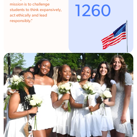
1260
mission is to challenge
students to think expansively,
act ethically and lead
responsibly."