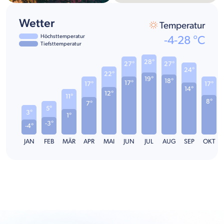
Wetter
Temperatur
Höchsttemperatur
-4
-
28
°C
Tiefsttemperatur
28°
27°
27°
24°
22°
19°
18°
17°
17°
17°
14°
12°
11°
8°
7°
5°
3°
1°
-3°
-4°
JAN
FEB
MÄR
APR
MAI
JUN
JUL
AUG
SEP
OKT