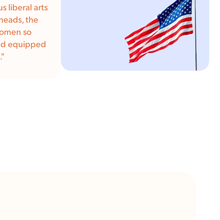
 liberal arts
heads, the
women so
and equipped
."