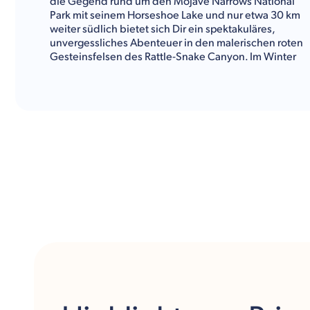
die Gegend rund um den Mojave Narrows National
Park mit seinem Horseshoe Lake und nur etwa 30 km
weiter südlich bietet sich Dir ein spektakuläres,
unvergessliches Abenteuer in den malerischen roten
Gesteinsfelsen des Rattle-Snake Canyon. Im Winter
geht es rauf auf den Big Bear Mountain zum
Snowboarden und Skifahren und an den
Wochenenden lockt Los Angeles neben Stars und
Sternchen mit einer Vielzahl an Sehenswürdigkeiten
zum Baden und Surfen an den berühmtesten
Stränden Kaliforniens.
Erlebe ein einzigartiges Kontrastprogramm bei
Deinem
Auslandsjahr
in den
USA
. Nachfolgend
findest Du weitere spannende Informationen von
Kulturwerke Deutschland sowie eine Übersicht zum
Fächer- und Freizeitangebot der Apple Valley
Christian School.