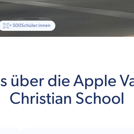
< 500
Schüler:innen
es über die Apple Va
Christian School