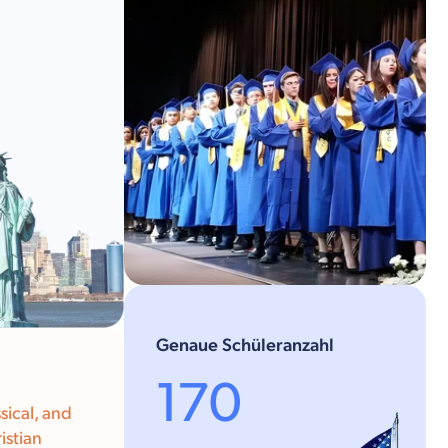
Genaue Schüleranzahl
170
ssical, and
istian