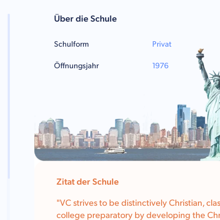
Über die Schule
Schulform
Privat
Öffnungsjahr
1976
Zitat der Schule
"VC strives to be distinctively Christian, cla
college preparatory by developing the Chr