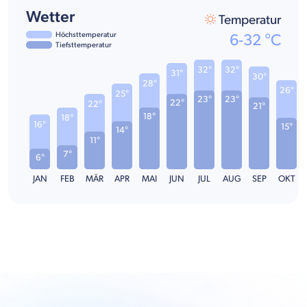
Wetter
Temperatur
Höchsttemperatur
6
-
32
°C
Tiefsttemperatur
32°
32°
31°
30°
28°
26°
25°
23°
23°
22°
22°
21°
18°
18°
16°
15°
14°
11°
7°
6°
JAN
FEB
MÄR
APR
MAI
JUN
JUL
AUG
SEP
OKT