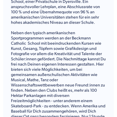
School, einer Privatschule in Dyersville. Ein
anspruchsvoller Lehrplan, eine Abschlussrate von
100 % und eine Übernahmequote von 96 % an
amerikanischen Universitäten stehen für ein sehr
hohes akademisches Niveau an dieser Schule.
Neben den typisch amerikanischen
Sportprogrammen werden an der Beckmann
Catholic School mit beeindruckenden Kursen wie
Kunst, Gesang, Töpfern sowie Grafikdesign und
Fotografie vor allem die Kreativität und Talente der
Schüler:innen gefördert. Die Nachmittage kannst Du
frei nach Deinen eigenen Interessen gestalten. Hier
bieten sich viele Möglichkeiten, um bei
gemeinsamen außerschulischen Aktivitäten wie
Musical, Mathe, Tanz oder
Wissenschaftswettbewerben neue Freund:innen zu
finden. Neben den Clubs heißt es, mehr als 100
Hektar Parkanlagen mit diversen
Freizeitmöglichkeiten - unter anderem einem
Skateboard-Park - zu entdecken. Wenn Amerika und
Baseball für Dich zusammengehören, wird Dich
dieser Ort ganz besonders faszinieren. Nur 1 Stunde