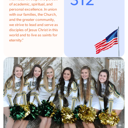
312
of academic, spiritual, and
personal excellence. In union
with our families, the Church,
and the greater community,
we strive to lead and serve as
disciples of Jesus Christ in this
world and to live as saints for
eternity."