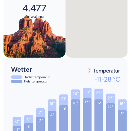
4.477
Einwohner
Wetter
Temperatur
Höchsttemperatur
-11
-
28
°C
Tiefsttemperatur
28°
27°
26°
22°
21°
17°
16°
16°
16°
16°
12°
10°
7°
5°
4°
0°
-2°
-2°
-8°
-11°