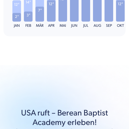
14°
12°
12°
12°
7°
3°
2°
JAN
FEB
MÄR
APR
MAI
JUN
JUL
AUG
SEP
OKT
USA
ruft –
Berean Baptist
Academy
erleben!