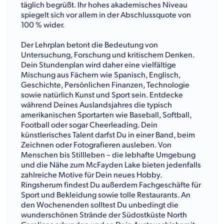
täglich begrüßt. Ihr hohes akademisches Niveau
spiegelt sich vor allem in der Abschlussquote von
100 % wider.
Der Lehrplan betont die Bedeutung von
Untersuchung, Forschung und kritischem Denken.
Dein Stundenplan wird daher eine vielfältige
Mischung aus Fächern wie Spanisch, Englisch,
Geschichte, Persönlichen Finanzen, Technologie
sowie natürlich Kunst und Sport sein. Entdecke
während Deines Auslandsjahres die typisch
amerikanischen Sportarten wie Baseball, Softball,
Football oder sogar Cheerleading. Dein
künstlerisches Talent darfst Du in einer Band, beim
Zeichnen oder Fotografieren ausleben. Von
Menschen bis Stillleben – die lebhafte Umgebung
und die Nähe zum McFayden Lake bieten jedenfalls
zahlreiche Motive für Dein neues Hobby.
Ringsherum findest Du außerdem Fachgeschäfte für
Sport und Bekleidung sowie tolle Restaurants. An
den Wochenenden solltest Du unbedingt die
wunderschönen Strände der Südostküste North