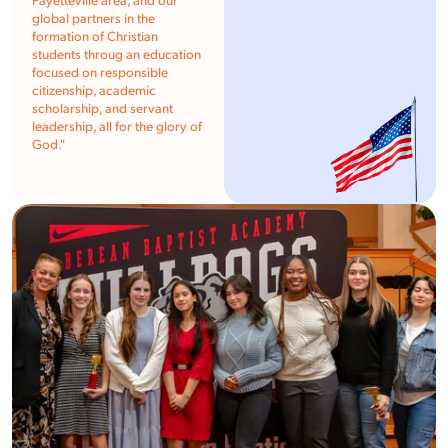
Fayetteville area, and our
global partners in the
formation of Christian
students throug an education
focused on responsible
citizenship, academic
scholarship, and servant
leadership, all for the glory of
God."