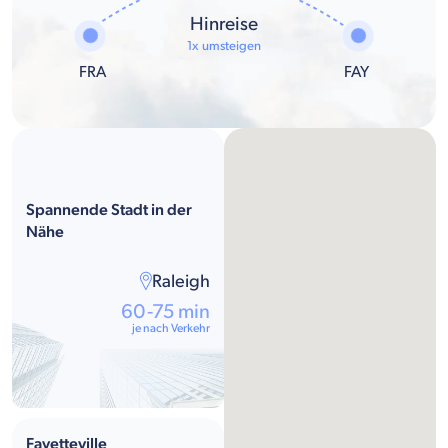
Hinreise
1x umsteigen
FRA
FAY
Spannende Stadt in der
Nähe
Raleigh
60-75 min
je nach Verkehr
Fayetteville