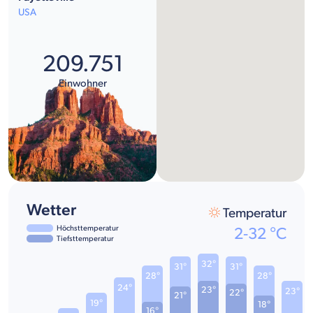
USA
209.751
Einwohner
Wetter
Temperatur
Höchsttemperatur
2
-
32
°C
Tiefsttemperatur
32°
31°
31°
28°
28°
24°
23°
23°
22°
21°
19°
18°
16°