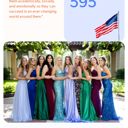
595
them academically, socially,
and emotionally so they can
succeed in an ever-changing
world around them."