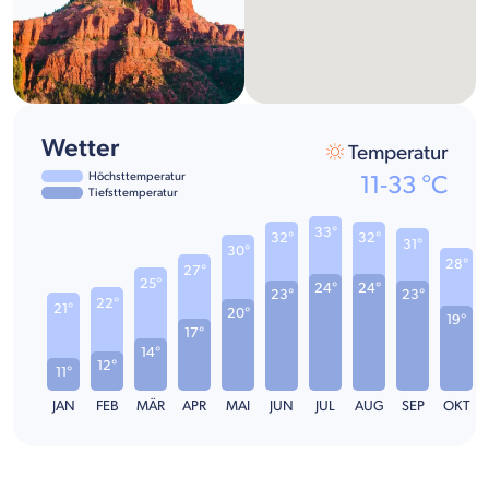
Wetter
Temperatur
Höchsttemperatur
11
-
33
°C
Tiefsttemperatur
33°
32°
32°
31°
30°
28°
27°
25°
24°
24°
23°
23°
22°
21°
20°
19°
17°
14°
12°
11°
JAN
FEB
MÄR
APR
MAI
JUN
JUL
AUG
SEP
OKT