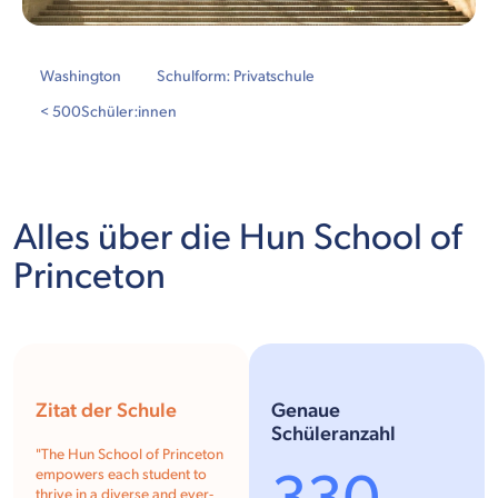
Washington
Schulform: Privatschule
< 500
Schüler:innen
Alles über die Hun School of
Princeton
Zitat der Schule
Genaue
Schüleranzahl
"The Hun School of Princeton
empowers each student to
thrive in a diverse and ever-