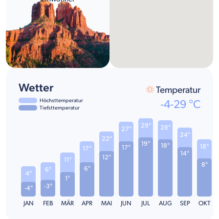
Wetter
Temperatur
Höchsttemperatur
-4
-
29
°C
Tiefsttemperatur
29°
28°
27°
24°
22°
19°
18°
18°
17°
17°
14°
12°
11°
8°
6°
6°
4°
1°
-3°
-4°
JAN
FEB
MÄR
APR
MAI
JUN
JUL
AUG
SEP
OKT