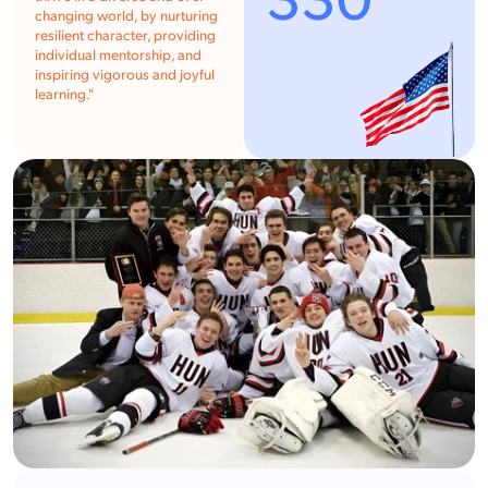
330
changing world, by nurturing
resilient character, providing
individual mentorship, and
inspiring vigorous and joyful
learning."