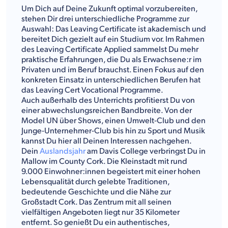
Um Dich auf Deine Zukunft optimal vorzubereiten,
stehen Dir drei unterschiedliche Programme zur
Auswahl: Das Leaving Certificate ist akademisch und
bereitet Dich gezielt auf ein Studium vor. Im Rahmen
des Leaving Certificate Applied sammelst Du mehr
praktische Erfahrungen, die Du als Erwachsene:r im
Privaten und im Beruf brauchst. Einen Fokus auf den
konkreten Einsatz in unterschiedlichen Berufen hat
das Leaving Cert Vocational Programme.
Auch außerhalb des Unterrichts profitierst Du von
einer abwechslungsreichen Bandbreite. Von der
Model UN über Shows, einen Umwelt-Club und den
Junge-Unternehmer-Club bis hin zu Sport und Musik
kannst Du hier all Deinen Interessen nachgehen.
Dein
Auslandsjahr
am Davis College verbringst Du in
Mallow im County Cork. Die Kleinstadt mit rund
9.000 Einwohner:innen begeistert mit einer hohen
Lebensqualität durch gelebte Traditionen,
bedeutende Geschichte und die Nähe zur
Großstadt Cork. Das Zentrum mit all seinen
vielfältigen Angeboten liegt nur 35 Kilometer
entfernt. So genießt Du ein authentisches,