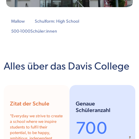
Mallow
Schulform: High School
500-1000
Schüler:innen
Alles über das Davis College
Zitat der Schule
Genaue
Schüleranzahl
"
Everyday we strive to create
700
a school where we inspire
students to fulfil their
potential, to be happy,
ambitious, independent,