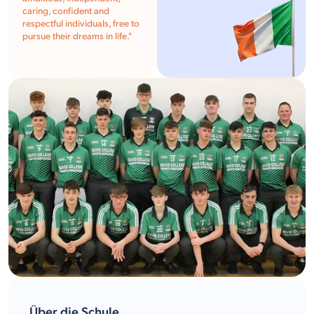
caring, confident and
respectful individuals, free to
pursue their dreams in life.
"
Über die Schule