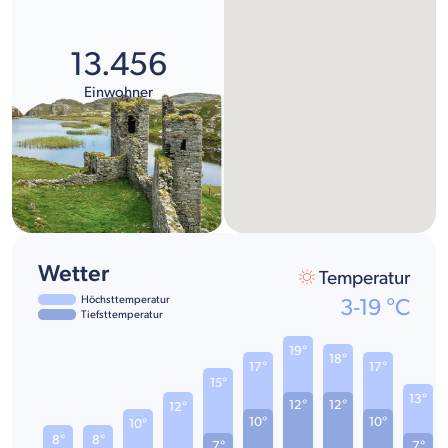
13.456
Einwohner
Wetter
Temperatur
Höchsttemperatur
3
-
19
°C
Tiefsttemperatur
19°
18°
17°
17°
15°
13°
12°
12°
12°
10°
10°
10°
8°
8°
7°
7°