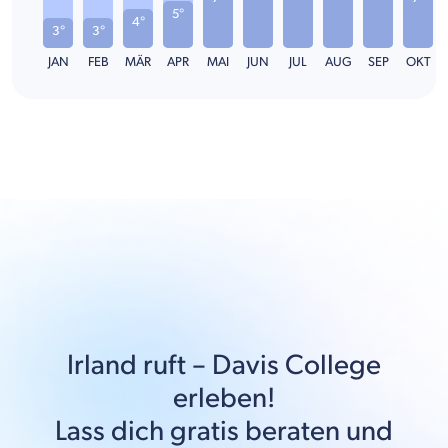
5°
4°
3°
3°
JAN
FEB
MÄR
APR
MAI
JUN
JUL
AUG
SEP
OKT
Irland
ruft –
Davis College
erleben!
Lass dich gratis beraten und