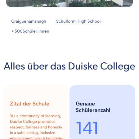
Graiguenamanagh
Schulform: High School
< 500
Schüler:innen
Alles über das Duiske College
Zitat der Schule
Genaue
Schüleranzahl
"
As a community of learning,
141
Duiske College promotes
respect, fairness and honesty
in a safe, caring, inclusive
environment, which facilitates