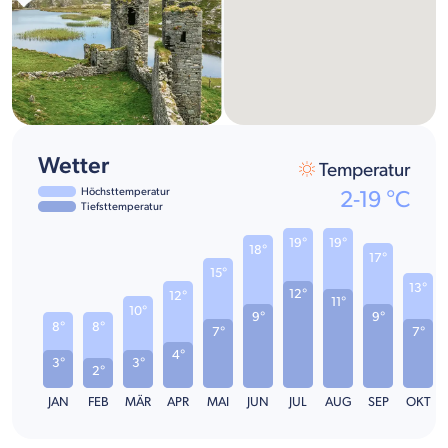
Wetter
Temperatur
Höchsttemperatur
2
-
19
°C
Tiefsttemperatur
19°
19°
18°
17°
15°
13°
12°
12°
11°
10°
9°
9°
8°
8°
7°
7°
4°
3°
3°
2°
JAN
FEB
MÄR
APR
MAI
JUN
JUL
AUG
SEP
OKT