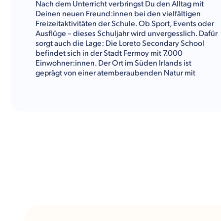
Nach dem Unterricht verbringst Du den Alltag mit
Deinen neuen Freund:innen bei den vielfältigen
Freizeitaktivitäten der Schule. Ob Sport, Events oder
Ausflüge – dieses Schuljahr wird unvergesslich. Dafür
sorgt auch die Lage: Die Loreto Secondary School
befindet sich in der Stadt Fermoy mit 7.000
Einwohner:innen. Der Ort im Süden Irlands ist
geprägt von einer atemberaubenden Natur mit
Bergen und Gewässern. Auch in der Stadt selbst
sorgen die historischen Bauten und der breite Fluss
für Lebensqualität. Hier kannst Du Dich wohlfühlen
und in die irischen Traditionen und Lebensweisen
eintauchen.
Kulturwerke Deutschland
gibt Dir im Folgenden einen
Überblick über das Fächerangebot, die
Freizeitaktivitäten und alle sonstigen Informationen
über die Loreto Secondary School.