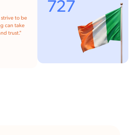
727
strive to be
ng can take
nd trust.
"