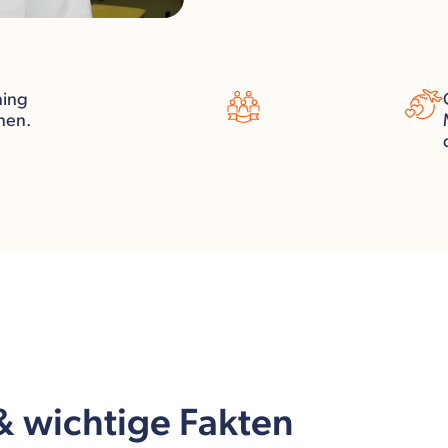
ning
nen.
 & wichtige Fakten