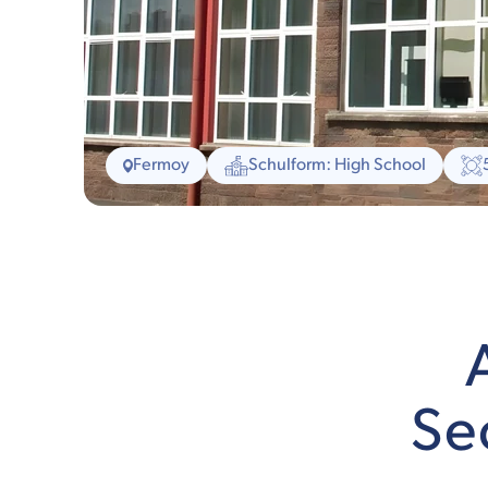
Fermoy
Schulform: High School
Se