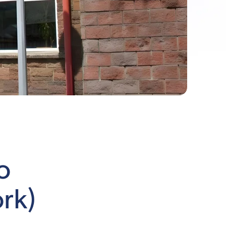
o
rk)