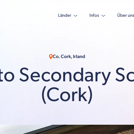
Länder
Infos
Über un
Co. Cork, Irland
to Secondary S
(Cork)