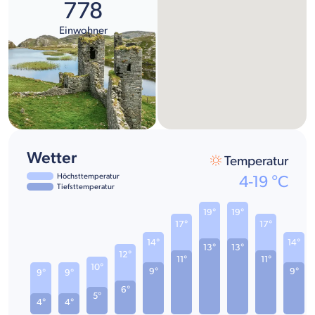
778
Einwohner
Wetter
Temperatur
Höchsttemperatur
4
-
19
°C
Tiefsttemperatur
19°
19°
17°
17°
14°
14°
13°
13°
12°
11°
11°
10°
9°
9°
9°
9°
6°
5°
4°
4°