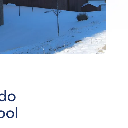
ado
ool