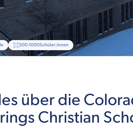
le
500-1000
Schüler:innen
les über die Color
rings Christian Sch