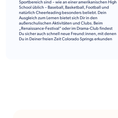
Sportbereich sind – wie an einer amerikanischen High
School üblich – Baseball, Basketball, Football und
natürlich Cheerleading besonders beliebt. Dein
Ausgleich zum Lernen bietet sich Dir in den
außerschulischen Aktivitäten und Clubs. Beim
„Renaissance-Festival“ oder im Drama-Club findest
Du sicher auch schnell neue Freund:innen, mit denen
Du in Deiner freien Zeit Colorado Springs erkunden
kannst. Hier geht Dein Abenteuer ´Austauschjahr in
den USA` nämlich weiter. Mountainbiking, Wandern,
Ski- oder Snowboarden: Im Sommer wie im Winter
ruft der Cheyenne Mountain, der zu den Rocky
Mountains gehört. Seine atemberaubende Gegend
wird Dein
Auslandsjahr
in Colorado zu einer
unvergesslichen Erfahrung werden lassen. Im
Übrigen sollte auch ein Ausflug nach Denver und die
nähere Umgebung auf Deiner To-Do-Liste stehen.
Finde heraus, ob die Colorado Springs Christian
School die richtige für Dein Austauschjahr in den USA
ist. Nachfolgend gibt Dir Kulturwerke Deutschland
weitere Informationen rund um das Fächer- und