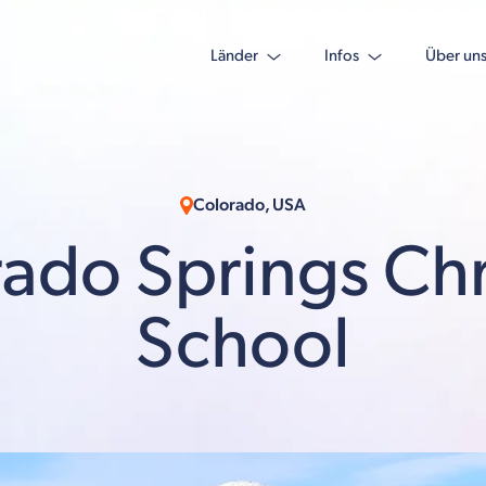
Länder
Infos
Über un
Colorado, USA
ado Springs Chr
School