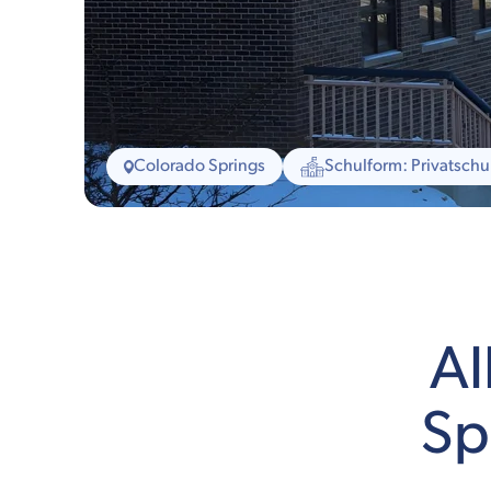
Colorado Springs
Schulform: Privatschu
Al
Sp