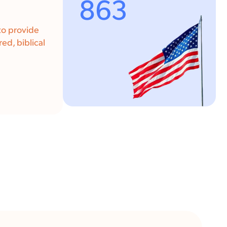
863
to provide
ed, biblical