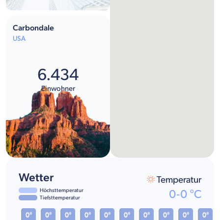
Carbondale
USA
6.434
Einwohner
Wetter
Temperatur
Höchsttemperatur
0
-
0
°C
Tiefsttemperatur
0°
0°
0°
0°
0°
0°
0°
0°
0°
0°
0°
0°
0°
0°
0°
0°
0°
0°
0°
0°