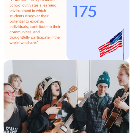
"Colorado Rocky Mountain
175
School cultivates a learning
environment in which
students discover their
potential to excel as
individuals, contribute to their
communities, and
thoughtfully participate in the
world we share."