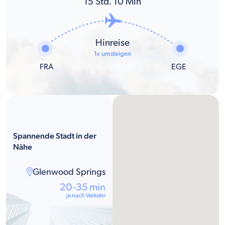
15
Std.
10
Min
Hinreise
1x umsteigen
FRA
EGE
Spannende Stadt in der
Nähe
Glenwood Springs
20-35 min
je nach Verkehr