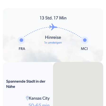
13
Std.
17
Min
Hinreise
1x umsteigen
FRA
MCI
Spannende Stadt in der
Nähe
Kansas City
50-65 min