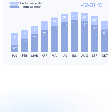
Höchsttemperatur
-12
-
31
°C
Tiefsttemperatur
31°
30°
29°
26°
24°
21°
19°
19°
19°
18°
14°
13°
13°
8°
7°
7°
3°
2°
-4°
-12°
JAN
FEB
MÄR
APR
MAI
JUN
JUL
AUG
SEP
OKT