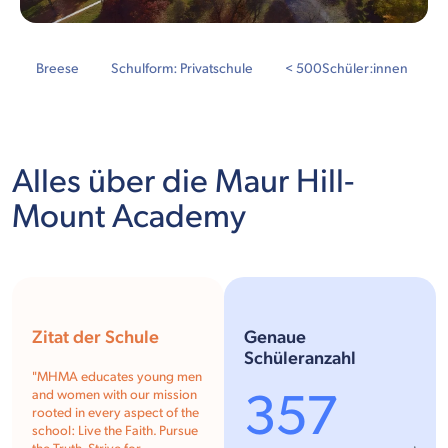
Breese
Schulform: Privatschule
< 500
Schüler:innen
Alles über die Maur Hill-
Mount Academy
Zitat der Schule
Genaue
Schüleranzahl
"MHMA educates young men
357
and women with our mission
rooted in every aspect of the
school: Live the Faith. Pursue