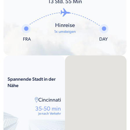
13
Std.
55
Min
Hinreise
1x umsteigen
FRA
DAY
Spannende Stadt in der
Nähe
Cincinnati
35-50 min
je nach Verkehr