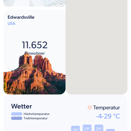
Edwardsville
USA
11.652
Einwohner
Wetter
Temperatur
Höchsttemperatur
-4
-
29
°C
Tiefsttemperatur
29°
29°
28°