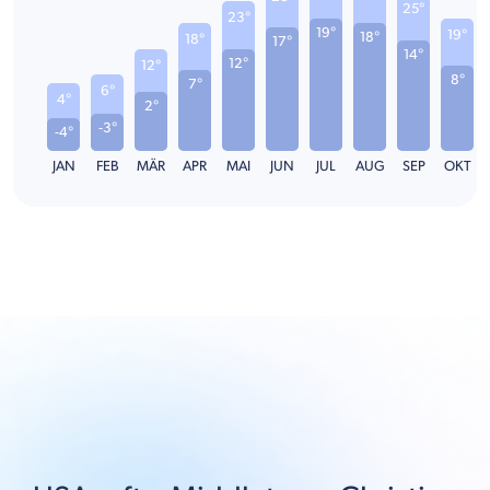
25°
23°
19°
19°
18°
18°
17°
14°
12°
12°
8°
7°
6°
4°
2°
-3°
-4°
JAN
FEB
MÄR
APR
MAI
JUN
JUL
AUG
SEP
OKT