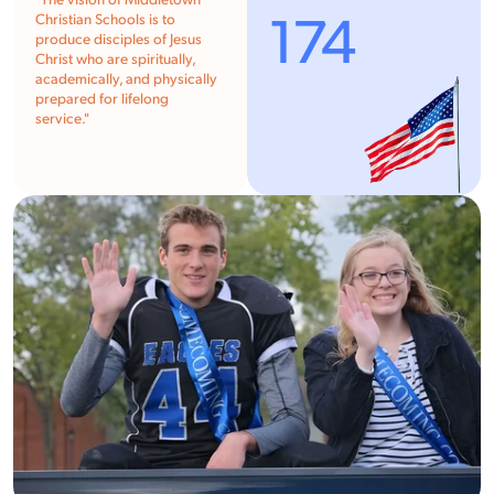
"The vision of Middletown
174
Christian Schools is to
produce disciples of Jesus
Christ who are spiritually,
academically, and physically
prepared for lifelong
service."