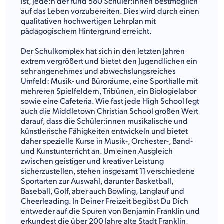
ist, jede:n der rund 580 Schüler:innen bestmöglich
auf das Leben vorzubereiten. Dies wird durch einen
qualitativen hochwertigen Lehrplan mit
pädagogischem Hintergrund erreicht.
Der Schulkomplex hat sich in den letzten Jahren
extrem vergrößert und bietet den Jugendlichen ein
sehr angenehmes und abwechslungsreiches
Umfeld: Musik- und Büroräume, eine Sporthalle mit
mehreren Spielfeldern, Tribünen, ein Biologielabor
sowie eine Cafeteria. Wie fast jede High School legt
auch die Middletown Christian School großen Wert
darauf, dass die Schüler:innen musikalische und
künstlerische Fähigkeiten entwickeln und bietet
daher spezielle Kurse in Musik-, Orchester-, Band-
und Kunstunterricht an. Um einen Ausgleich
zwischen geistiger und kreativer Leistung
sicherzustellen, stehen insgesamt 11 verschiedene
Sportarten zur Auswahl, darunter Basketball,
Baseball, Golf, aber auch Bowling, Langlauf und
Cheerleading. In Deiner Freizeit begibst Du Dich
entweder auf die Spuren von Benjamin Franklin und
erkundest die über 200 Jahre alte Stadt Franklin,