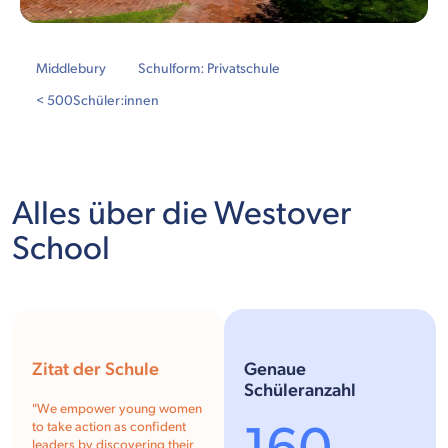
Middlebury
Schulform: Privatschule
< 500
Schüler:innen
Alles über die Westover
School
Zitat der Schule
Genaue
Schüleranzahl
"We empower young women
to take action as confident
leaders by discovering their