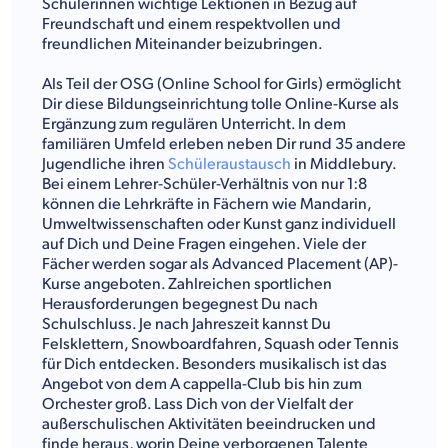
Schülerinnen wichtige Lektionen in Bezug auf
Freundschaft und einem respektvollen und
freundlichen Miteinander beizubringen.
Als Teil der OSG (Online School for Girls) ermöglicht
Dir diese Bildungseinrichtung tolle Online-Kurse als
Ergänzung zum regulären Unterricht. In dem
familiären Umfeld erleben neben Dir rund 35 andere
Jugendliche ihren
Schüleraustausch
in Middlebury.
Bei einem Lehrer-Schüler-Verhältnis von nur 1:8
können die Lehrkräfte in Fächern wie Mandarin,
Umweltwissenschaften oder Kunst ganz individuell
auf Dich und Deine Fragen eingehen. Viele der
Fächer werden sogar als Advanced Placement (AP)-
Kurse angeboten. Zahlreichen sportlichen
Herausforderungen begegnest Du nach
Schulschluss. Je nach Jahreszeit kannst Du
Felsklettern, Snowboardfahren, Squash oder Tennis
für Dich entdecken. Besonders musikalisch ist das
Angebot von dem A cappella-Club bis hin zum
Orchester groß. Lass Dich von der Vielfalt der
außerschulischen Aktivitäten beeindrucken und
finde heraus, worin Deine verborgenen Talente