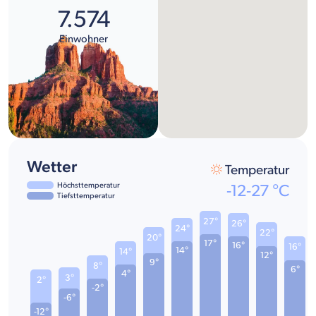
7.574
Einwohner
Wetter
Temperatur
Höchsttemperatur
-12
-
27
°C
Tiefsttemperatur
27°
26°
24°
22°
20°
17°
16°
16°
14°
14°
12°
9°
8°
6°
4°
3°
2°
-2°
-6°
-12°