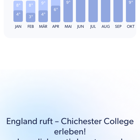
9°
9°
9°
8°
8°
6°
4°
4°
3°
JAN
FEB
MÄR
APR
MAI
JUN
JUL
AUG
SEP
OKT
England
ruft –
Chichester College
erleben!