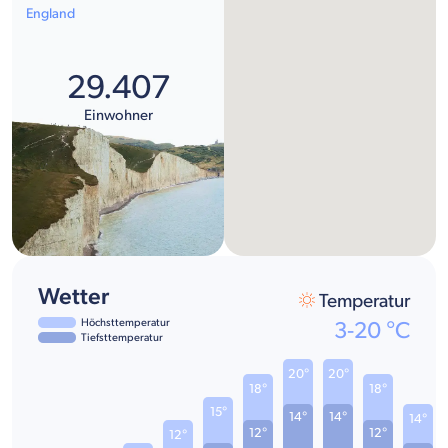
England
29.407
Einwohner
Wetter
Temperatur
Höchsttemperatur
3
-
20
°C
Tiefsttemperatur
20°
20°
18°
18°
15°
14°
14°
14°
12°
12°
12°