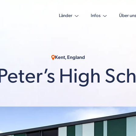
Länder
Infos
Über un
Kent, England
 Peter’s High Sc