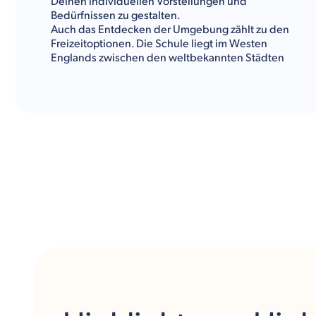
Deinen individuellen Vorstellungen und
Bedürfnissen zu gestalten.
Auch das Entdecken der Umgebung zählt zu den
Freizeitoptionen. Die Schule liegt im Westen
Englands zwischen den weltbekannten Städten
Bristol und Birmingham. Direkt vor den Toren des
Campus liegt die Stadt Gloucester mit rund 130.000
Einwohner:innen. Mit Cafés, Shops und der
Kathedrale aus den Harry Potter Filmen wartet hier
genau die Infrastruktur auf Dich, die Dein
Auslandsjahr unvergesslich macht.
Der Fokus dieses Programms liegt auf einem
kulturellen Austausch mit einer Dauer von bis zu
einem Semester (1,5 Terms). Die Schule ist eine
Beispielschule innerhalb des England Classic
Programms.
Kulturwerke Deutschland gibt Dir im Folgenden einen
Überblick über das Fächerangebot, die
Freizeitaktivitäten und alle sonstigen Informationen
über die St. Peter’s High School.