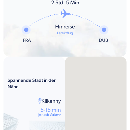
2
Std.
5
Min
Hinreise
Direktflug
FRA
DUB
Spannende Stadt in der
Nähe
Kilkenny
5-15 min
je nach Verkehr