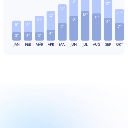
18°
17°
15°
13°
12°
12°
11°
10°
10°
9°
8°
8°
7°
7°
4°
3°
3°
3°
JAN
FEB
MÄR
APR
MAI
JUN
JUL
AUG
SEP
OKT