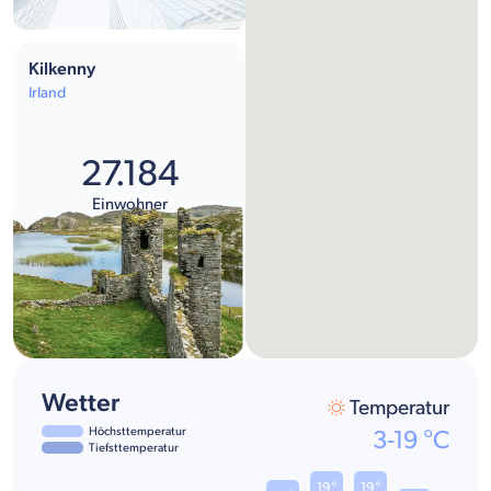
Kilkenny
Irland
27.184
Einwohner
Wetter
Temperatur
Höchsttemperatur
3
-
19
°C
Tiefsttemperatur
19°
19°