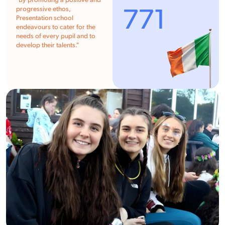
"
By promoting a positive and
771
progressive ethos,
Presentation school
endeavours to cater for the
needs of every pupil and to
develop their talents.
"