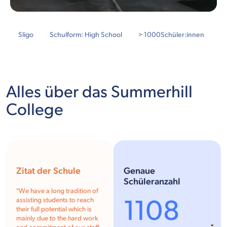
Sligo
Schulform: High School
> 1000
Schüler:innen
Alles über das Summerhill
College
Zitat der Schule
Genaue
Schüleranzahl
"
We have a long tradition of
1108
assisting students to reach
their full potential which is
mainly due to the hard work