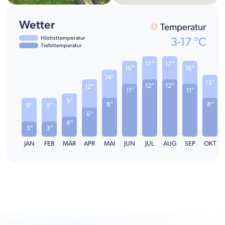
Wetter
Temperatur
Höchsttemperatur
3
-
17
°C
Tiefsttemperatur
17°
17°
16°
16°
14°
13°
12°
12°
12°
11°
11°
9°
8°
8°
8°
8°
6°
4°
3°
3°
JAN
FEB
MÄR
APR
MAI
JUN
JUL
AUG
SEP
OKT