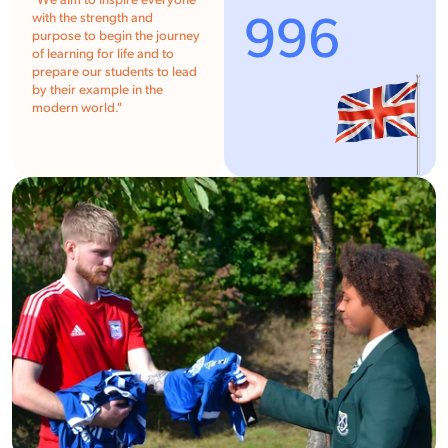
"
We aim to inspire everyone
996
with the strength and
purpose to begin the journey
of learning for life and to
prepare our students to lead
by their example in the
modern world.
"