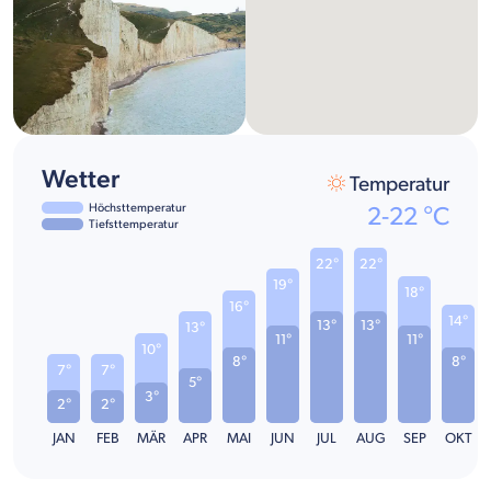
Wetter
Temperatur
Höchsttemperatur
2
-
22
°C
Tiefsttemperatur
22°
22°
19°
18°
16°
14°
13°
13°
13°
11°
11°
10°
8°
8°
7°
7°
5°
3°
2°
2°
JAN
FEB
MÄR
APR
MAI
JUN
JUL
AUG
SEP
OKT