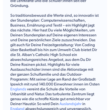
die Lehrkräfte und die Schüler:innen seit der
Gründung.
So traditionsbewusst die Werte sind, so innovativ ist
der Stundenplan: Computerwissenschaften,
Business, Ernährung und Textil – ein Highlight jagt
das nächste. Hier hast Du viele Möglichkeiten, um
Deinen Stundenplan auf Deine eigenen Interessen
und Deine persönlichen Ziele zuzuschneiden. Das
gilt auch für Deine Freizeitgestaltung: Von Coding
über Basketball bis hin zum Umwelt-Club bietet Dir
die St. Alban's Catholic High School ein
abwechslungsreiches Angebot, aus dem Du Dir
Deine Rosinen pickst. Highlights für viele
Austauschschüler:innen sind die Aktionstage mit
der ganzen Schulfamilie und das Outdoor-
Programm: Mit seiner Lage am Rand der Großstadt
Ipswich mit rund 140.000 Einwohner:innen im Osten
Englands
vereint die Schule die Vorteile von
Urbanität und Natur. Das turbulente Zentrum liegt
genau wie die schroffe Küste gut erreichbar vor
Deiner Haustür. So wird Dein
Auslandsjahr
in
England
abwechslungsreich und unvergesslich.