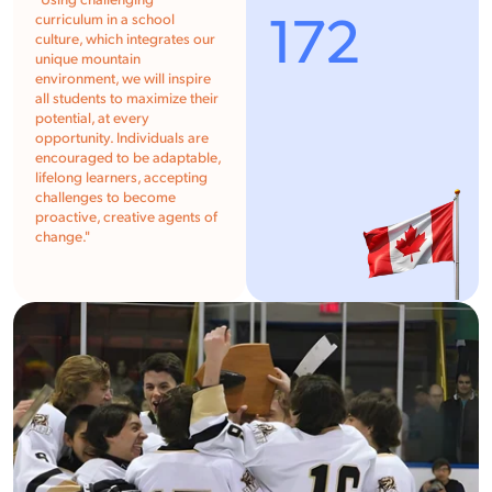
"Using challenging
172
curriculum in a school
culture, which integrates our
unique mountain
environment, we will inspire
all students to maximize their
potential, at every
opportunity. Individuals are
encouraged to be adaptable,
lifelong learners, accepting
challenges to become
proactive, creative agents of
change."