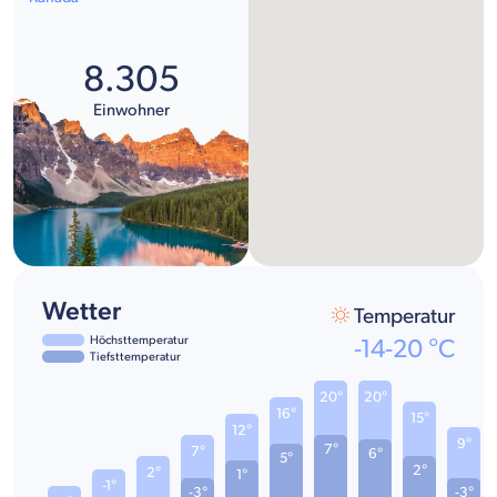
8.305
Einwohner
Wetter
Temperatur
Höchsttemperatur
-14
-
20
°C
Tiefsttemperatur
20°
20°
16°
15°
12°
9°
7°
7°
6°
5°
2°
2°
1°
-1°
-3°
-3°