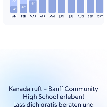
-5°
-8°
-12°
-14°
JAN
FEB
MÄR
APR
MAI
JUN
JUL
AUG
SEP
OKT
Kanada
ruft –
Banff Community
High School
erleben!
Lass dich gratis beraten und