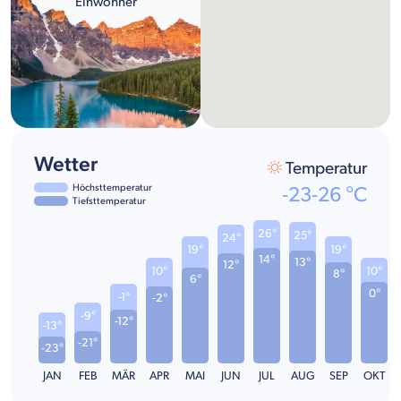
Einwohner
Wetter
Temperatur
Höchsttemperatur
-23
-
26
°C
Tiefsttemperatur
26°
25°
24°
19°
19°
14°
13°
12°
10°
10°
8°
6°
0°
-1°
-2°
-9°
-12°
-13°
-21°
-23°
JAN
FEB
MÄR
APR
MAI
JUN
JUL
AUG
SEP
OKT