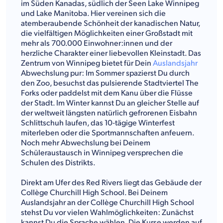
im Süden Kanadas, südlich der Seen Lake Winnipeg
und Lake Manitoba. Hier vereinen sich die
atemberaubende Schönheit der kanadischen Natur,
die vielfältigen Möglichkeiten einer Großstadt mit
mehr als 700.000 Einwohner:innen und der
herzliche Charakter einer liebevollen Kleinstadt. Das
Zentrum von Winnipeg bietet für Dein
Auslandsjahr
Abwechslung pur: Im Sommer spazierst Du durch
den Zoo, besuchst das pulsierende Stadtviertel The
Forks oder paddelst mit dem Kanu über die Flüsse
der Stadt. Im Winter kannst Du an gleicher Stelle auf
der weltweit längsten natürlich gefrorenen Eisbahn
Schlittschuh laufen, das 10-tägige Winterfest
miterleben oder die Sportmannschaften anfeuern.
Noch mehr Abwechslung bei Deinem
Schüleraustausch in Winnipeg versprechen die
Schulen des Distrikts.
Direkt am Ufer des Red Rivers liegt das Gebäude der
Collège Churchill High School. Bei Deinem
Auslandsjahr an der Collège Churchill High School
stehst Du vor vielen Wahlmöglichkeiten: Zunächst
kannst Du die Sprache wählen. Die Kurse werden auf