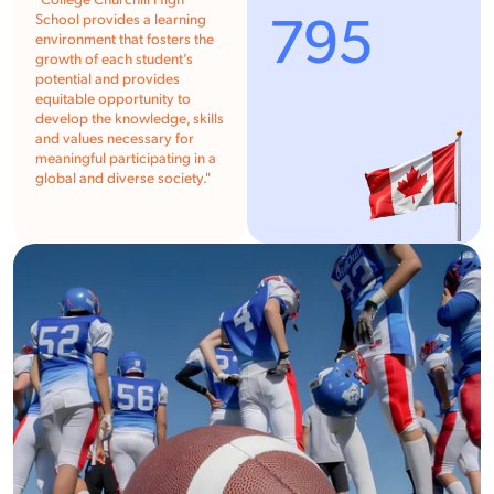
"Collège Churchill High
795
School provides a learning
environment that fosters the
growth of each student’s
potential and provides
equitable opportunity to
develop the knowledge, skills
and values necessary for
meaningful participating in a
global and diverse society."