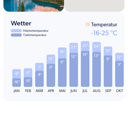
Wetter
Temperatur
Höchsttemperatur
-16
-
25
°C
Tiefsttemperatur
25°
24°
23°
19°
18°
14°
13°
12°
12°
10°
9°
6°
3°
1°
0°
-5°
-6°
-8°
-15°
-16°
JAN
FEB
MÄR
APR
MAI
JUN
JUL
AUG
SEP
OKT