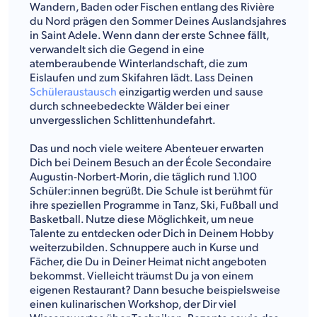
Wandern, Baden oder Fischen entlang des Rivière
du Nord prägen den Sommer Deines Auslandsjahres
in Saint Adele. Wenn dann der erste Schnee fällt,
verwandelt sich die Gegend in eine
atemberaubende Winterlandschaft, die zum
Eislaufen und zum Skifahren lädt. Lass Deinen
Schüleraustausch
einzigartig werden und sause
durch schneebedeckte Wälder bei einer
unvergesslichen Schlittenhundefahrt.
Das und noch viele weitere Abenteuer erwarten
Dich bei Deinem Besuch an der École Secondaire
Augustin-Norbert-Morin, die täglich rund 1.100
Schüler:innen begrüßt. Die Schule ist berühmt für
ihre speziellen Programme in Tanz, Ski, Fußball und
Basketball. Nutze diese Möglichkeit, um neue
Talente zu entdecken oder Dich in Deinem Hobby
weiterzubilden. Schnuppere auch in Kurse und
Fächer, die Du in Deiner Heimat nicht angeboten
bekommst. Vielleicht träumst Du ja von einem
eigenen Restaurant? Dann besuche beispielsweise
einen kulinarischen Workshop, der Dir viel