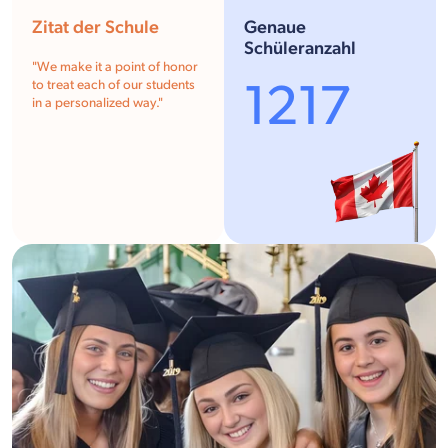
Zitat der Schule
Genaue
Schüleranzahl
"We make it a point of honor
1217
to treat each of our students
in a personalized way."