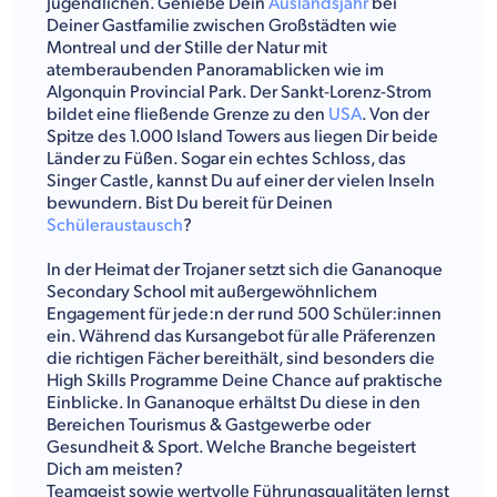
Jugendlichen. Genieße Dein
Auslandsjahr
bei
Deiner Gastfamilie zwischen Großstädten wie
Montreal und der Stille der Natur mit
atemberaubenden Panoramablicken wie im
Algonquin Provincial Park. Der Sankt-Lorenz-Strom
bildet eine fließende Grenze zu den
USA
. Von der
Spitze des 1.000 Island Towers aus liegen Dir beide
Länder zu Füßen. Sogar ein echtes Schloss, das
Singer Castle, kannst Du auf einer der vielen Inseln
bewundern. Bist Du bereit für Deinen
Schüleraustausch
?
In der Heimat der Trojaner setzt sich die Gananoque
Secondary School mit außergewöhnlichem
Engagement für jede:n der rund 500 Schüler:innen
ein. Während das Kursangebot für alle Präferenzen
die richtigen Fächer bereithält, sind besonders die
High Skills Programme Deine Chance auf praktische
Einblicke. In Gananoque erhältst Du diese in den
Bereichen Tourismus & Gastgewerbe oder
Gesundheit & Sport. Welche Branche begeistert
Dich am meisten?
Teamgeist sowie wertvolle Führungsqualitäten lernst