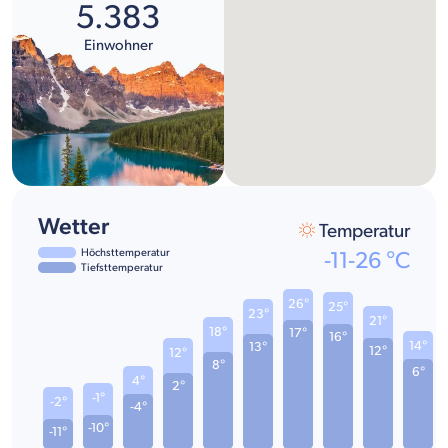
5.383
Einwohner
Wetter
Temperatur
Höchsttemperatur
-11
-
26
°C
Tiefsttemperatur
26°
25°
23°
21°
18°
17°
16°
14°
13°
12°
12°
8°
6°
4°
2°
-1°
-2°
-4°
-10°
-11°