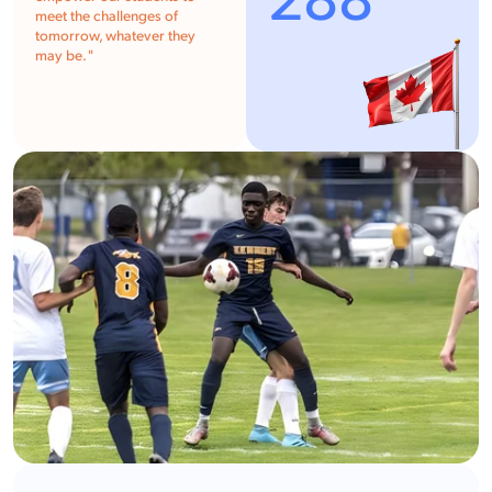
288
meet the challenges of
tomorrow, whatever they
may be. "