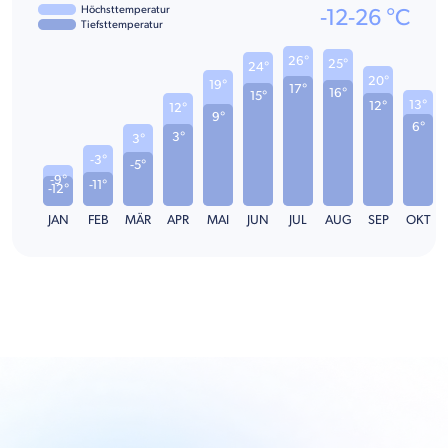
Höchsttemperatur
-12
-
26
°C
Tiefsttemperatur
26°
25°
24°
20°
19°
17°
16°
15°
13°
12°
12°
9°
6°
3°
3°
-3°
-5°
-9°
-11°
-12°
JAN
FEB
MÄR
APR
MAI
JUN
JUL
AUG
SEP
OKT