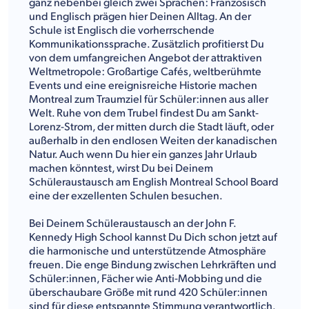
ganz nebenbei gleich zwei Sprachen: Französisch
und Englisch prägen hier Deinen Alltag. An der
Schule ist Englisch die vorherrschende
Kommunikationssprache. Zusätzlich profitierst Du
von dem umfangreichen Angebot der attraktiven
Weltmetropole: Großartige Cafés, weltberühmte
Events und eine ereignisreiche Historie machen
Montreal zum Traumziel für Schüler:innen aus aller
Welt. Ruhe von dem Trubel findest Du am Sankt-
Lorenz-Strom, der mitten durch die Stadt läuft, oder
außerhalb in den endlosen Weiten der kanadischen
Natur. Auch wenn Du hier ein ganzes Jahr Urlaub
machen könntest, wirst Du bei Deinem
Schüleraustausch am English Montreal School Board
eine der exzellenten Schulen besuchen.
Bei Deinem Schüleraustausch an der John F.
Kennedy High School kannst Du Dich schon jetzt auf
die harmonische und unterstützende Atmosphäre
freuen. Die enge Bindung zwischen Lehrkräften und
Schüler:innen, Fächer wie Anti-Mobbing und die
überschaubare Größe mit rund 420 Schüler:innen
sind für diese entspannte Stimmung verantwortlich.