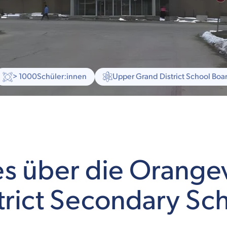
> 1000
Schüler:innen
Upper Grand District School Boa
es über die Orangev
trict Secondary Sc