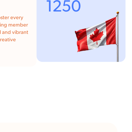
1250
oster every
uting member
l and vibrant
reative