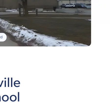
rd
ille
hool