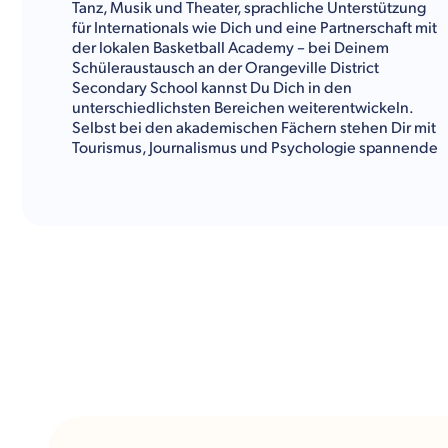
Tanz, Musik und Theater, sprachliche Unterstützung
für Internationals wie Dich und eine Partnerschaft mit
der lokalen Basketball Academy – bei Deinem
Schüleraustausch an der Orangeville District
Secondary School kannst Du Dich in den
unterschiedlichsten Bereichen weiterentwickeln.
Selbst bei den akademischen Fächern stehen Dir mit
Tourismus, Journalismus und Psychologie spannende
Optionen zur Auswahl.
Kulturwerke Deutschland gibt Dir im Folgenden einen
Überblick über das Fächerangebot, die
Freizeitaktivitäten und alle sonstigen Informationen
über die Orangeville District Secondary School.