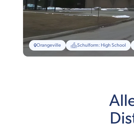
Orangeville
Schulform: High School
All
Dis