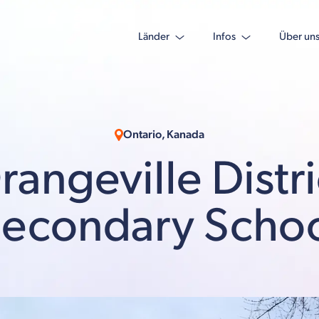
Länder
Infos
Über un
Ontario, Kanada
rangeville Distri
econdary Scho