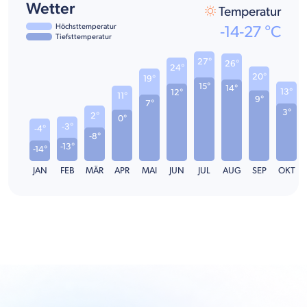
Wetter
Temperatur
Höchsttemperatur
-14
-
27
°C
Tiefsttemperatur
27°
26°
24°
20°
19°
15°
14°
13°
12°
11°
9°
7°
3°
2°
0°
-3°
-4°
-8°
-13°
-14°
JAN
FEB
MÄR
APR
MAI
JUN
JUL
AUG
SEP
OKT