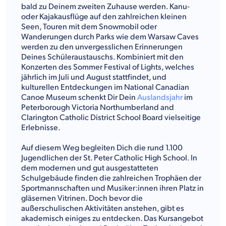
bald zu Deinem zweiten Zuhause werden. Kanu-
oder Kajakausflüge auf den zahlreichen kleinen
Seen, Touren mit dem Snowmobil oder
Wanderungen durch Parks wie dem Warsaw Caves
werden zu den unvergesslichen Erinnerungen
Deines Schüleraustauschs. Kombiniert mit den
Konzerten des Sommer Festival of Lights, welches
jährlich im Juli und August stattfindet, und
kulturellen Entdeckungen im National Canadian
Canoe Museum schenkt Dir Dein
Auslandsjahr
im
Peterborough Victoria Northumberland and
Clarington Catholic District School Board vielseitige
Erlebnisse.
Auf diesem Weg begleiten Dich die rund 1.100
Jugendlichen der St. Peter Catholic High School. In
dem modernen und gut ausgestatteten
Schulgebäude finden die zahlreichen Trophäen der
Sportmannschaften und Musiker:innen ihren Platz in
gläsernen Vitrinen. Doch bevor die
außerschulischen Aktivitäten anstehen, gibt es
akademisch einiges zu entdecken. Das Kursangebot