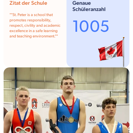
Zitat der Schule
Genaue
Schüleranzahl
""St. Peter is a school that
1005
promotes responsibility,
respect, civility and academic
excellence in a safe learning
and teaching environment.""