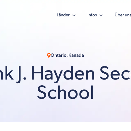
Länder
Infos
Über un
Ontario, Kanada
ank J. Hayden Se
School