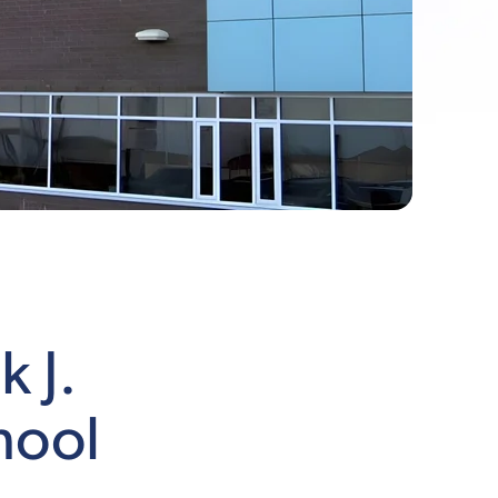
k J.
hool