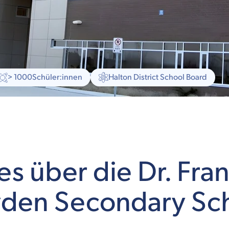
> 1000
Schüler:innen
Halton District School Board
es über die Dr. Fran
den Secondary Sc