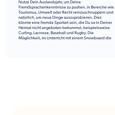
Nutze Dein Auslandsjahr, um Deine
Fremdsprachenkenntnisse zu pushen, in Bereiche wie
Tourismus, Umwelt oder Recht reinzuschnuppern und
natürlich, um neue Dinge auszuprobieren. Dies
könnte eine fremde Sportart sein, die Du so in Deiner
Heimat nicht angeboten bekommst, beispielsweise
Curling, Lacrosse, Baseball und Rugby. Die
Möglichkeit, im Unterricht mit einem Snowboard die
Berge entlangzusausen, wird für große Augen bei
Deinen Freund:innen daheim sorgen.
Runde Deinen Schultag mit der Teilnahme an
außerschulischen Aktivitäten ab. Hier lernst Du Deine
Klassenkamerad:innen besser kennen und entdeckst
vielleicht ein paar ganz neue Interessen. Teste Dein
kreatives Geschick, tausche Backrezepte mit anderen
aus, unterstützt Euch gegenseitig bei den
Hausaufgaben oder tauche ein in die Welt der Bücher
und des Schreibens.
Neugierig? Nachfolgend gibt Dir Kulturwerke
Deutschland weitere spannende Informationen zum
Fächer- und Freizeitangebot der Dr. Frank J. Hayden