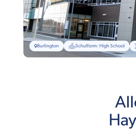
Burlington
Schulform: High School
All
Hay