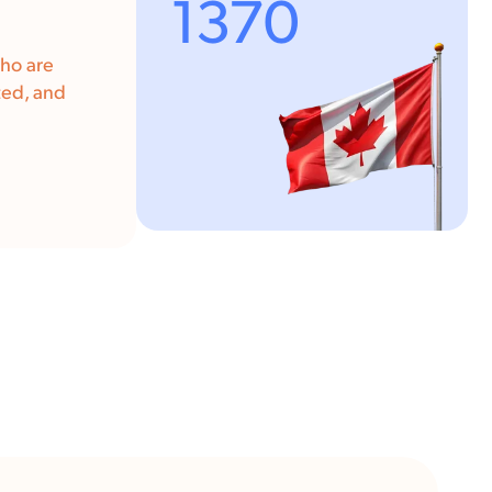
1370
who are
ted, and