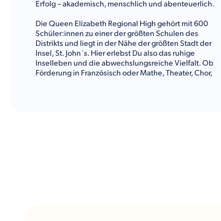
Erfolg – akademisch, menschlich und abenteuerlich.
Die Queen Elizabeth Regional High gehört mit 600
Schüler:innen zu einer der größten Schulen des
Distrikts und liegt in der Nähe der größten Stadt der
Insel, St. John´s. Hier erlebst Du also das ruhige
Inselleben und die abwechslungsreiche Vielfalt. Ob
Förderung in Französisch oder Mathe, Theater, Chor,
Rugby oder Fußball – an der Queen Elizabeth
Regional High gestaltest Du Deinen Alltag nach
Deinen individuellen Vorstellungen und Zielen.
Kulturwerke Deutschland gibt Dir im Folgenden einen
Überblick über das Fächerangebot, die
Freizeitaktivitäten und alle sonstigen Informationen
über die Queen Elizabeth Regional High.