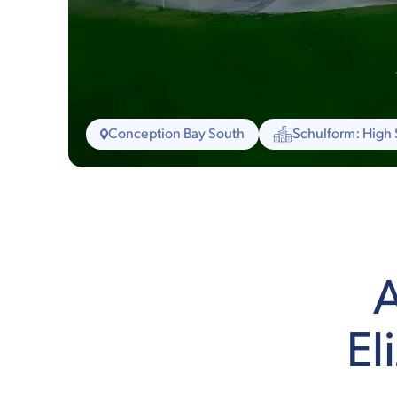
Conception Bay South
Schulform: High
A
El