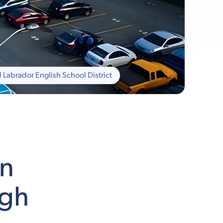
abrador English School District
en
igh