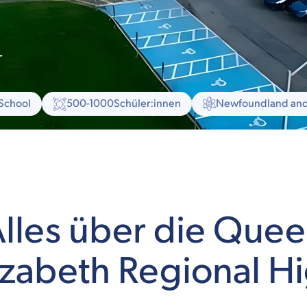
 School
500-1000
Schüler:innen
Newfoundland and L
lles über die Que
izabeth Regional H