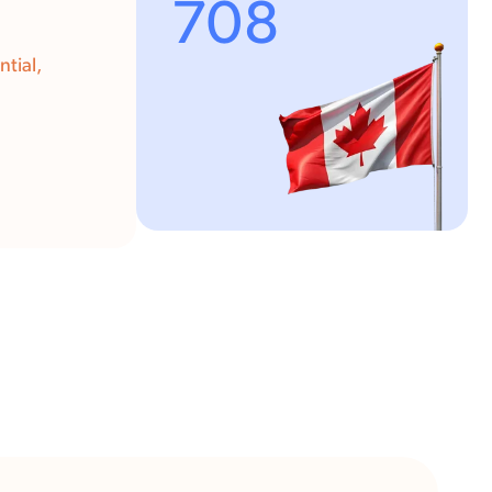
708
tial,