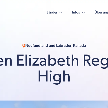
Länder
Infos
Über un
Neufundland und Labrador, Kanada
n Elizabeth Reg
High