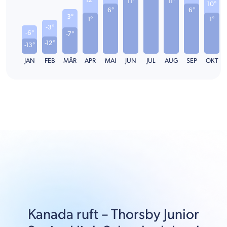
12°
11°
11°
10°
6°
6°
3°
1°
1°
-3°
-6°
-7°
-12°
-13°
JAN
FEB
MÄR
APR
MAI
JUN
JUL
AUG
SEP
OKT
Kanada
ruft –
Thorsby Junior