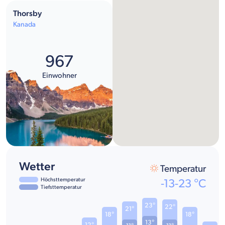
Thorsby
Kanada
967
Einwohner
Wetter
Temperatur
Höchsttemperatur
-13
-
23
°C
Tiefsttemperatur
23°
22°
21°
18°
18°
13°