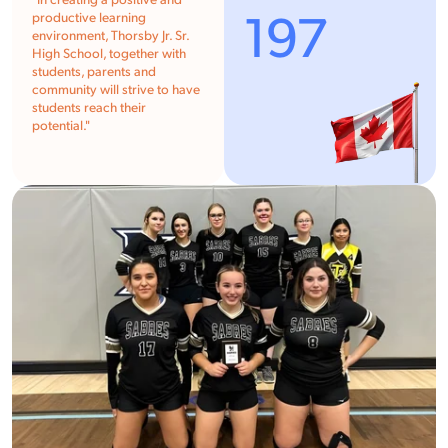
"In creating a positive and
197
productive learning
environment, Thorsby Jr. Sr.
High School, together with
students, parents and
community will strive to have
students reach their
potential."