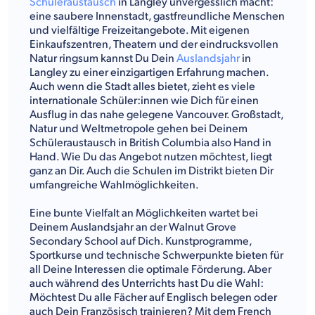
Schüleraustausch
in Langley unvergesslich macht:
eine saubere Innenstadt, gastfreundliche Menschen
und vielfältige Freizeitangebote. Mit eigenen
Einkaufszentren, Theatern und der eindrucksvollen
Natur ringsum kannst Du Dein
Auslandsjahr
in
Langley zu einer einzigartigen Erfahrung machen.
Auch wenn die Stadt alles bietet, zieht es viele
internationale Schüler:innen wie Dich für einen
Ausflug in das nahe gelegene Vancouver. Großstadt,
Natur und Weltmetropole gehen bei Deinem
Schüleraustausch in British Columbia also Hand in
Hand. Wie Du das Angebot nutzen möchtest, liegt
ganz an Dir. Auch die Schulen im Distrikt bieten Dir
umfangreiche Wahlmöglichkeiten.
Eine bunte Vielfalt an Möglichkeiten wartet bei
Deinem Auslandsjahr an der Walnut Grove
Secondary School auf Dich. Kunstprogramme,
Sportkurse und technische Schwerpunkte bieten für
all Deine Interessen die optimale Förderung. Aber
auch während des Unterrichts hast Du die Wahl:
Möchtest Du alle Fächer auf Englisch belegen oder
auch Dein Französisch trainieren? Mit dem French