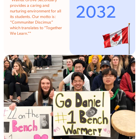
"Walnut Grove Secondary
2032
provides a caring and
nurturing environment for all
its students. Our motto is:
“Communiter Discimus”
which translates to “Together
We Learn.”"