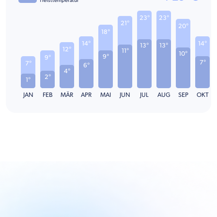
Tiefsttemperatur
23°
23°
21°
20°
18°
14°
14°
13°
13°
12°
11°
10°
9°
9°
7°
7°
6°
4°
2°
1°
JAN
FEB
MÄR
APR
MAI
JUN
JUL
AUG
SEP
OKT