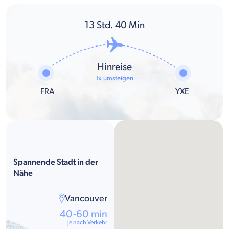
13
Std.
40
Min
Hinreise
1x umsteigen
FRA
YXE
Spannende Stadt in der
Nähe
Vancouver
40-60 min
je nach Verkehr