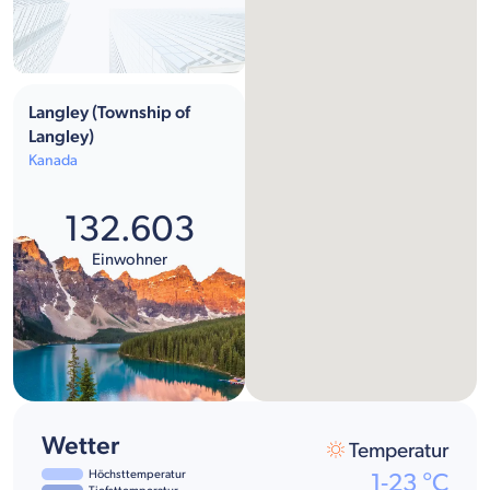
Langley (Township of
Langley)
Kanada
132.603
Einwohner
Wetter
Temperatur
Höchsttemperatur
1
-
23
°C