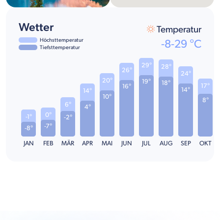
Wetter
Temperatur
Höchsttemperatur
-8
-
29
°C
Tiefsttemperatur
29°
28°
26°
24°
20°
19°
18°
17°
16°
14°
14°
10°
8°
6°
4°
0°
-1°
-2°
-7°
-8°
JAN
FEB
MÄR
APR
MAI
JUN
JUL
AUG
SEP
OKT