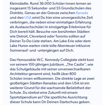
Kleinstädte. Rund 36.000 Schüler:innen lernen an
insgesamt 15 Sekundar- und 55 Grundschulen des
Distrikts. Genau an der Grenze zwischen
Kanada
und den
USA
wirst Du hier eine unvergessliche Zeit
verbringen, die neben einer einmaligen Erfahrung
als Austauschschüler:in einzigartige Erlebnisse für
Dich bereit hält. Besuche von berühmten Städten
wie Detroit, Cleveland oder Toronto sollten auf
Deiner To-Do-Liste stehen. Am Lake Erie oder dem
Lake Huron warten viele tolle Abenteuer inklusive
Sonnenauf- und -untergängen auf Dich.
Das Honourable W.C. Kennedy Collegiate steht kurz
vor seinem 100-jährigen Jubiläum. „The Castle“, wie
das Schulgebäude mit seiner unverwechselbaren
Architektur genannt wird, heißt über 800
Schüler:innen willkommen. Die direkte Lage an zwei
großartigen Städten Kanadas und den USA ist ein
weiterer Grund für die wachsende Beliebtheit der
Schule. Du strebst eine Zukunft mit einem
Sportstipendium an? Die sportliche Ausrichtung
dieser Schule kann Dir Deinen Startschuss geben.