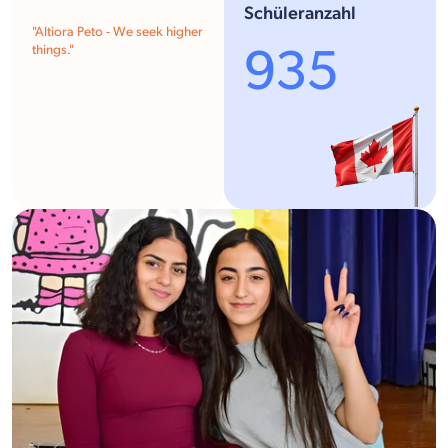
Schüleranzahl
"Altiora Peto - We seek higher
935
things."