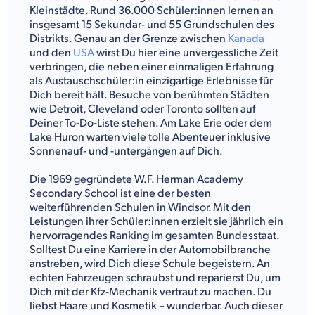
Kleinstädte. Rund 36.000 Schüler:innen lernen an
insgesamt 15 Sekundar- und 55 Grundschulen des
Distrikts. Genau an der Grenze zwischen
Kanada
und den
USA
wirst Du hier eine unvergessliche Zeit
verbringen, die neben einer einmaligen Erfahrung
als Austauschschüler:in einzigartige Erlebnisse für
Dich bereit hält. Besuche von berühmten Städten
wie Detroit, Cleveland oder Toronto sollten auf
Deiner To-Do-Liste stehen. Am Lake Erie oder dem
Lake Huron warten viele tolle Abenteuer inklusive
Sonnenauf- und -untergängen auf Dich.
Die 1969 gegründete W.F. Herman Academy
Secondary School ist eine der besten
weiterführenden Schulen in Windsor. Mit den
Leistungen ihrer Schüler:innen erzielt sie jährlich ein
hervorragendes Ranking im gesamten Bundesstaat.
Solltest Du eine Karriere in der Automobilbranche
anstreben, wird Dich diese Schule begeistern. An
echten Fahrzeugen schraubst und reparierst Du, um
Dich mit der Kfz-Mechanik vertraut zu machen. Du
liebst Haare und Kosmetik – wunderbar. Auch dieser