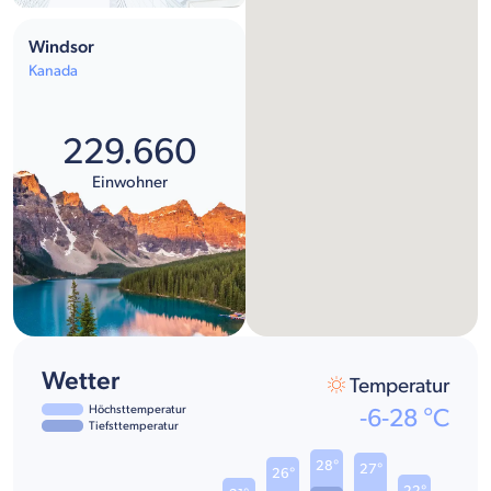
Windsor
Kanada
229.660
Einwohner
Wetter
Temperatur
Höchsttemperatur
-6
-
28
°C
Tiefsttemperatur
28°
27°
26°
22°