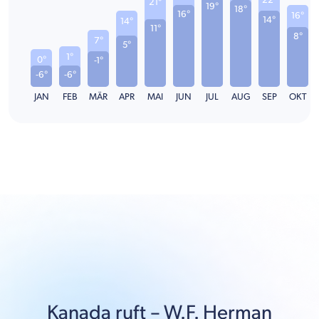
21°
19°
18°
16°
16°
14°
14°
11°
8°
7°
5°
1°
0°
-1°
-6°
-6°
JAN
FEB
MÄR
APR
MAI
JUN
JUL
AUG
SEP
OKT
Kanada
ruft –
W.F. Herman