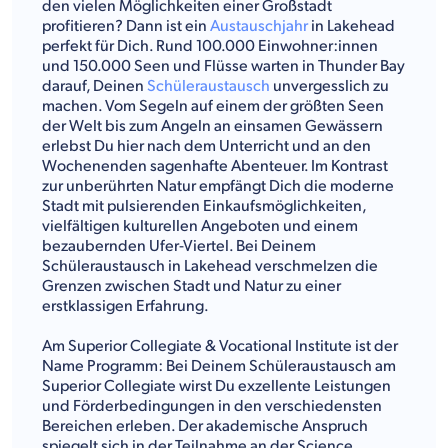
den vielen Möglichkeiten einer Großstadt
profitieren? Dann ist ein
Austauschjahr
in Lakehead
perfekt für Dich. Rund 100.000 Einwohner:innen
und 150.000 Seen und Flüsse warten in Thunder Bay
darauf, Deinen
Schüleraustausch
unvergesslich zu
machen. Vom Segeln auf einem der größten Seen
der Welt bis zum Angeln an einsamen Gewässern
erlebst Du hier nach dem Unterricht und an den
Wochenenden sagenhafte Abenteuer. Im Kontrast
zur unberührten Natur empfängt Dich die moderne
Stadt mit pulsierenden Einkaufsmöglichkeiten,
vielfältigen kulturellen Angeboten und einem
bezaubernden Ufer-Viertel. Bei Deinem
Schüleraustausch in Lakehead verschmelzen die
Grenzen zwischen Stadt und Natur zu einer
erstklassigen Erfahrung.
Am Superior Collegiate & Vocational Institute ist der
Name Programm: Bei Deinem Schüleraustausch am
Superior Collegiate wirst Du exzellente Leistungen
und Förderbedingungen in den verschiedensten
Bereichen erleben. Der akademische Anspruch
spiegelt sich in der Teilnahme an der Science