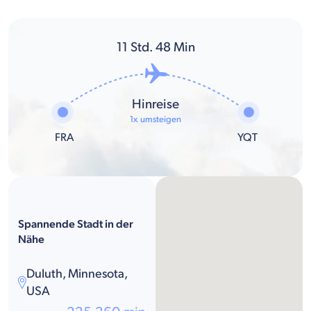
11
Std.
48
Min
Hinreise
1x umsteigen
FRA
YQT
Spannende Stadt in der
Nähe
Duluth, Minnesota,
USA