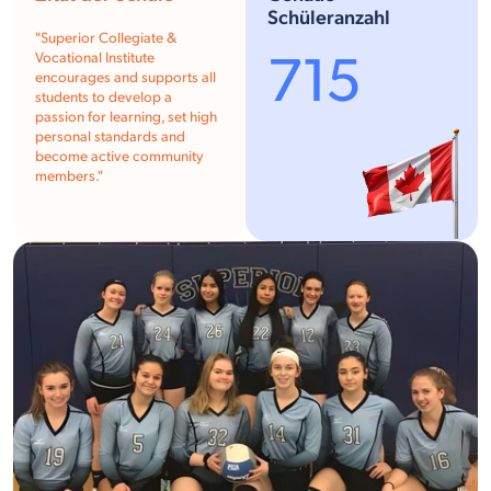
Schüleranzahl
"Superior Collegiate &
715
Vocational Institute
encourages and supports all
students to develop a
passion for learning, set high
personal standards and
become active community
members."