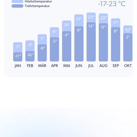
Höchsttemperatur
-17
-
23
°C
Tiefsttemperatur
23°
22°
21°
17°
15°
13°
12°
10°
9°
8°
8°
4°
2°
1°
-2°
-5°
-7°
-9°
-16°
-17°
JAN
FEB
MÄR
APR
MAI
JUN
JUL
AUG
SEP
OKT