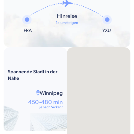
Hinreise
1x umsteigen
FRA
YXU
Spannende Stadt in der
Nähe
Winnipeg
450-480 min
je nach Verkehr