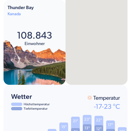
Thunder Bay
Kanada
108.843
Einwohner
Wetter
Temperatur
Höchsttemperatur
-17
-
23
°C
Tiefsttemperatur
23°
22°
21°
17°
15°
13°
12°