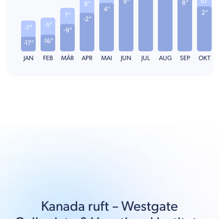
10°
9°
8°
8°
4°
2°
1°
-2°
-5°
-7°
-9°
-16°
-17°
JAN
FEB
MÄR
APR
MAI
JUN
JUL
AUG
SEP
OKT
Kanada
ruft –
Westgate