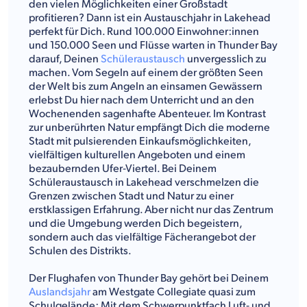
den vielen Möglichkeiten einer Großstadt
profitieren? Dann ist ein Austauschjahr in Lakehead
perfekt für Dich. Rund 100.000 Einwohner:innen
und 150.000 Seen und Flüsse warten in Thunder Bay
darauf, Deinen
Schüleraustausch
unvergesslich zu
machen. Vom Segeln auf einem der größten Seen
der Welt bis zum Angeln an einsamen Gewässern
erlebst Du hier nach dem Unterricht und an den
Wochenenden sagenhafte Abenteuer. Im Kontrast
zur unberührten Natur empfängt Dich die moderne
Stadt mit pulsierenden Einkaufsmöglichkeiten,
vielfältigen kulturellen Angeboten und einem
bezaubernden Ufer-Viertel. Bei Deinem
Schüleraustausch in Lakehead verschmelzen die
Grenzen zwischen Stadt und Natur zu einer
erstklassigen Erfahrung. Aber nicht nur das Zentrum
und die Umgebung werden Dich begeistern,
sondern auch das vielfältige Fächerangebot der
Schulen des Distrikts.
Der Flughafen von Thunder Bay gehört bei Deinem
Auslandsjahr
am Westgate Collegiate quasi zum
Schulgelände: Mit dem Schwerpunktfach Luft- und