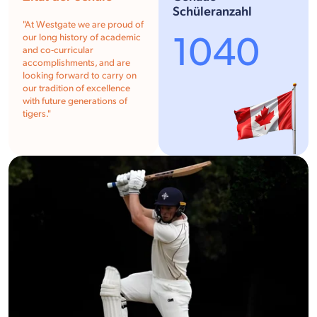
Schüleranzahl
"At Westgate we are proud of
1040
our long history of academic
and co-curricular
accomplishments, and are
looking forward to carry on
our tradition of excellence
with future generations of
tigers."