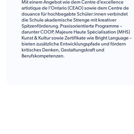
Mit einem Angebot wie dem Centre d’excellence
artistique de l’Ontario (CEAO) sowie dem Centre de
douance für hochbegabte Schüler:innen verbindet
die Schule akademische Strenge mit kreativer
Spitzenförderung. Praxisorientierte Programme –
darunter COOP, Majeure Haute Spécialisation (MHS)
Kunst & Kultur sowie Zertifikate wie Bright Language –
bieten zusätzliche Entwicklungspfade und fördern
kritisches Denken, Gestaltungskraft und
Berufskompetenzen.
Auch außerhalb des Unterrichts entfaltet De la Salle
eine lebendige Schulkultur: Der gouvernement des
élèves stärkt demokratisches Mitbestimmen,
während Chor, Tanz, Robotik, Umweltschutzprojekte,
Theater, Improvisation, Medien- und Visuelle Kunst
zahlreiche Ausdrucksformen eröffnen. Die Schule
verfügt über moderne Schulräume mit 3D-Labors,
mobilen iPads/Chromebooks, Fitnessstudio,
Gemeinschaftsgarten und Schulgewächshaus – ganz
im Sinne einer integrativen Lernumgebung.
Als einzige französischsprachige Schule der Region