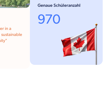
Genaue Schüleranzahl
970
r in a
e sustainable
ity"