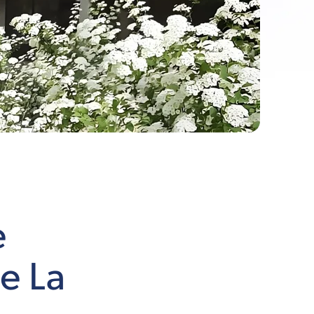
e
e La