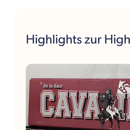
mit diesen spezialisierten Programmen zählt De la
Salle regelmäßig zu den leistungsstärksten
frankophonen Institutionen in Ontario. Mitten im
lebendigen Herzen Ottawas, unweit kultureller
Angebote, kongenial eingebettet in die
Stadtgesellschaft, bietet die École secondaire
Highlights
zur Hig
publique De la Salle eine herausragende Plattform –
ideal für junge Menschen mit Talent, Leidenschaft
und Gestaltungswillen.