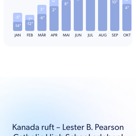
12°
10°
8°
4°
3°
2°
-5°
-6°
-7°
-12°
-14°
JAN
FEB
MÄR
APR
MAI
JUN
JUL
AUG
SEP
OKT
Kanada
ruft –
Lester B. Pearson