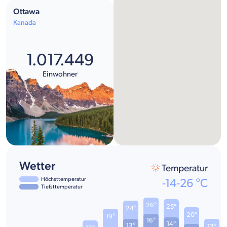
Ottawa
Kanada
1.017.449
Einwohner
Wetter
Temperatur
Höchsttemperatur
-14
-
26
°C
Tiefsttemperatur
26°
25°
24°
20°
19°
16°
14°
13°
13°