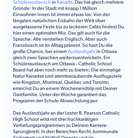
Schüleraustausch
in
Kanada
. Das hat gleich mehrere
Gründe: In der Stadt mit knapp 1 Million
Einwohner:innen ist immer etwas los: Von der
längsten natürlichen Eisbahn der Welt über
ausgelassene Feste bis zu leckeren Cafés findest Du
hier einen optimalen Mix. Das gilt auch für die
Sprache: Alle verstehen Englisch. Aber auch
Französisch ist im Alltag präsent. So hast Du die
große Chance, bei einem
Auslandsjahr
in Ottawa
gleich zwei Sprachen weiterzuentwickeln. Ein
Schüleraustausch am Ottawa - Catholic School
Board hat aber noch mehr zu bieten: Die einmalige
Natur Kanadas und atemberaubende Ausflugsziele
wie Kingston, Montreal, Québec und Toronto
erreichst Du an einem Wochenendtrip mit Deiner
Gastfamilie. Unter der Woche garantiert das
Programm der Schule Abwechslung pur.
Das Auslandsjahr an der Lester B. Pearson Catholic
High School wird mit drei hochkarätigen
Vertiefungsprogrammen zu Deinem Karriere-
Sprungbrett: In den Bereichen Recht, kommunale
Sicherheit und Notfall-Dienste und im