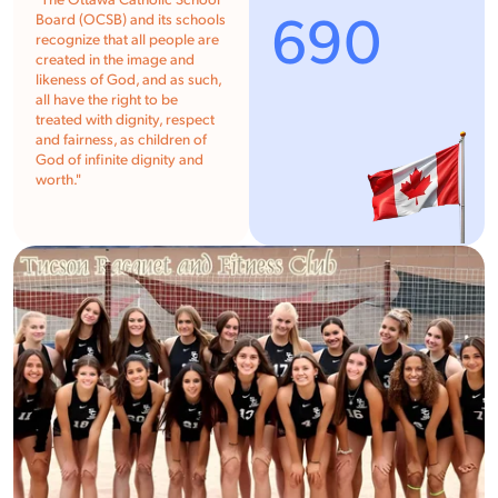
"The Ottawa Catholic School
690
Board (OCSB) and its schools
recognize that all people are
created in the image and
likeness of God, and as such,
all have the right to be
treated with dignity, respect
and fairness, as children of
God of infinite dignity and
worth."