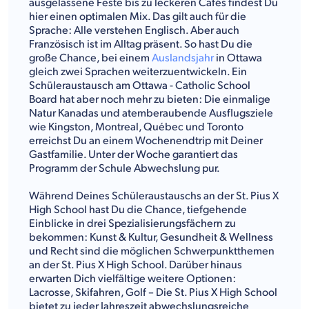
ausgelassene Feste bis zu leckeren Cafés findest Du
hier einen optimalen Mix. Das gilt auch für die
Sprache: Alle verstehen Englisch. Aber auch
Französisch ist im Alltag präsent. So hast Du die
große Chance, bei einem
Auslandsjahr
in Ottawa
gleich zwei Sprachen weiterzuentwickeln. Ein
Schüleraustausch am Ottawa - Catholic School
Board hat aber noch mehr zu bieten: Die einmalige
Natur Kanadas und atemberaubende Ausflugsziele
wie Kingston, Montreal, Québec und Toronto
erreichst Du an einem Wochenendtrip mit Deiner
Gastfamilie. Unter der Woche garantiert das
Programm der Schule Abwechslung pur.
Während Deines Schüleraustauschs an der St. Pius X
High School hast Du die Chance, tiefgehende
Einblicke in drei Spezialisierungsfächern zu
bekommen: Kunst & Kultur, Gesundheit & Wellness
und Recht sind die möglichen Schwerpunktthemen
an der St. Pius X High School. Darüber hinaus
erwarten Dich vielfältige weitere Optionen:
Lacrosse, Skifahren, Golf – Die St. Pius X High School
bietet zu jeder Jahreszeit abwechslungsreiche