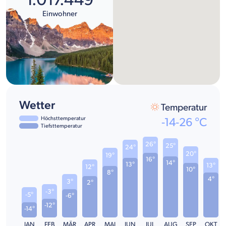
Einwohner
Wetter
Temperatur
Höchsttemperatur
-14
-
26
°C
Tiefsttemperatur
26°
25°
24°
20°
19°
16°
14°
13°
13°
12°
10°
8°
4°
3°
2°
-3°
-5°
-6°
-12°
-14°
JAN
FEB
MÄR
APR
MAI
JUN
JUL
AUG
SEP
OKT