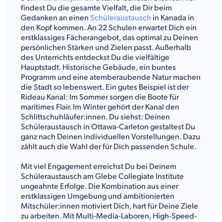
findest Du die gesamte Vielfalt, die Dir beim
Gedanken an einen
Schüleraustausch
in Kanada in
den Kopf kommen. An 22 Schulen erwartet Dich ein
erstklassiges Fächerangebot, das optimal zu Deinen
persönlichen Stärken und Zielen passt. Außerhalb
des Unterrichts entdeckst Du die vielfältige
Hauptstadt. Historische Gebäude, ein buntes
Programm und eine atemberaubende Natur machen
die Stadt so lebenswert. Ein gutes Beispiel ist der
Rideau Kanal: Im Sommer sorgen die Boote für
maritimes Flair. Im Winter gehört der Kanal den
Schlittschuhläufer:innen. Du siehst: Deinen
Schüleraustausch in Ottawa-Carleton gestaltest Du
ganz nach Deinen individuellen Vorstellungen. Dazu
zählt auch die Wahl der für Dich passenden Schule.
Mit viel Engagement erreichst Du bei Deinem
Schüleraustausch am Glebe Collegiate Institute
ungeahnte Erfolge. Die Kombination aus einer
erstklassigen Umgebung und ambitionierten
Mitschüler:innen motiviert Dich, hart für Deine Ziele
zu arbeiten. Mit Multi-Media-Laboren, High-Speed-