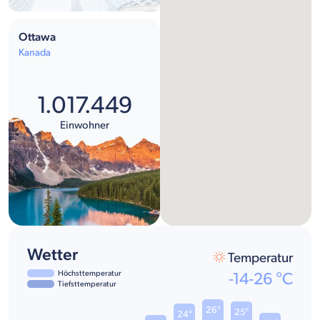
Ottawa
Kanada
1.017.449
Einwohner
Wetter
Temperatur
Höchsttemperatur
-14
-
26
°C
Tiefsttemperatur
26°
25°
24°