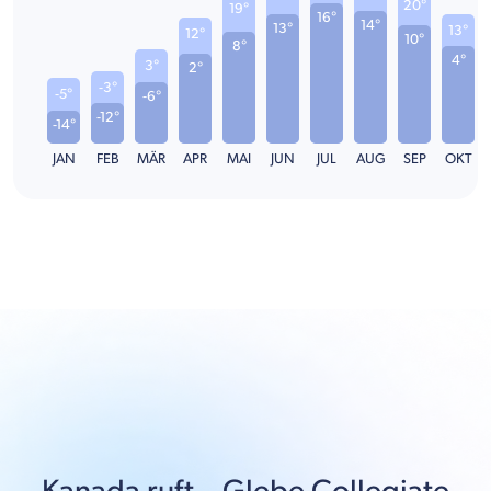
20°
19°
16°
14°
13°
13°
12°
10°
8°
4°
3°
2°
-3°
-5°
-6°
-12°
-14°
JAN
FEB
MÄR
APR
MAI
JUN
JUL
AUG
SEP
OKT