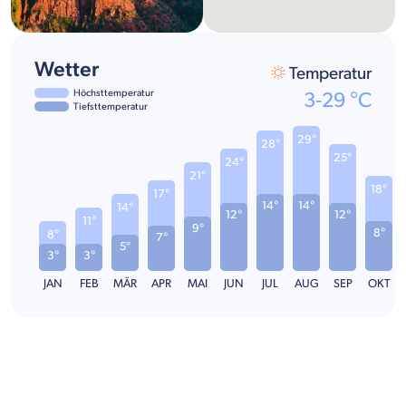
Wetter
Temperatur
Höchsttemperatur
3
-
29
°C
Tiefsttemperatur
29°
28°
25°
24°
21°
18°
17°
14°
14°
14°
12°
12°
11°
9°
8°
8°
7°
5°
3°
3°
JAN
FEB
MÄR
APR
MAI
JUN
JUL
AUG
SEP
OKT