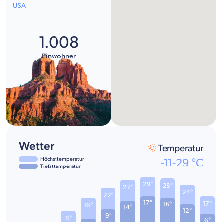
USA
1.008
Einwohner
Wetter
Temperatur
Höchsttemperatur
-11
-
29
°C
Tiefsttemperatur
29°
28°
27°
24°
22°
17°
17°
16°
16°
14°
12°
9°
8°
6°