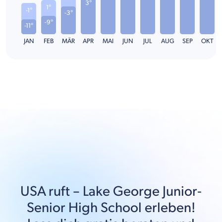
3°
1°
-1°
-3°
-9°
-11°
JAN
FEB
MÄR
APR
MAI
JUN
JUL
AUG
SEP
OKT
USA
ruft –
Lake George Junior-
Senior High School
erleben!