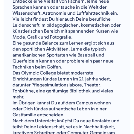
Entdecke eine Vielfalt von Fächern, lerne neue
Sprachen kennen oder tauche in die Welt der
Wissenschaft, Astronomie und Luftfahrttechnik ein.
Vielleicht findest Du hier auch Deine berufliche
Leidenschaft im pädagogischen, kosmetischen oder
künstlerischen Bereich mit spannenden Kursen wie
Mode, Grafik und Fotografie.
Eine gesunde Balance zum Lernen ergibt sich aus
den sportlichen Aktivitäten. Lerne die typisch
amerikanischen Sportarten wie Baseball und
Querfeldein kennen oder probiere ein paar neue
Techniken beim Golfen.
Das Olympic College bietet modernste
Einrichtungen für das Lernen im 21. Jahrhundert,
darunter Pflegesimulationslabore, Theater,
Tonbühne, eine geräumige Bibliothek und vieles
mehr.
Im Übrigen kannst Du auf dem Campus wohnen
oder Dich für das authentische Leben in einer
Gastfamilie entscheiden.
Nach dem Unterricht knüpfst Du neue Kontakte und
teilst Deine Leidenschaft, sei es in Nachhaltigkeit,
kreativem Schreiben oder Computer. Gemeinsam