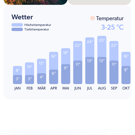
Wetter
Temperatur
Höchsttemperatur
3
-
25
°C
Tiefsttemperatur
25°
24°
22°
22°
18°
16°
16°
13°
13°
12°
11°
11°
10°
9°
8°
8°
6°
4°
3°
3°
JAN
FEB
MÄR
APR
MAI
JUN
JUL
AUG
SEP
OKT